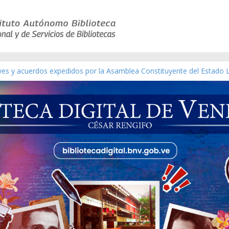
eyes y acuerdos expedidos por la Asamblea Constituyente del Estado 
aterial gráfico]
chez [material gráfico]
de la República de Venezuela año CXXXIII Mes V, Caracas 09 de marzo
ico de obras de Modesta Bor