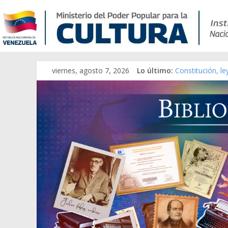
viernes, agosto 7, 2026
Lo último:
Constitución, l
Una Parálisis [m
Modesta Bor Sán
Gaceta Oficial 
Catálogo temát