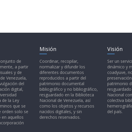
Misión
Visión
 conjunto de
Coordinar, recopilar,
Ser un servic
mente, a partir
normalizar y difundir los
dinámico y 
isuales y de
diferentes documentos
coadyuve, no
l de Venezuela,
reproducidos a partir del
preservación
vulgación del
patrimonio documental
patrimonio 
ción digital,
bibliográfico y no bibliográfico,
resguardado 
iversidad
resguardado en la Biblioteca
Nacional c
a de la Ley
Nacional de Venezuela, así
colectiva bibl
rminos que se
como los objetos y recursos
hemerográfic
e orden solo se
nacidos digitales, y sin
del país.
o en aquellos
derechos reservados.
ncorporación