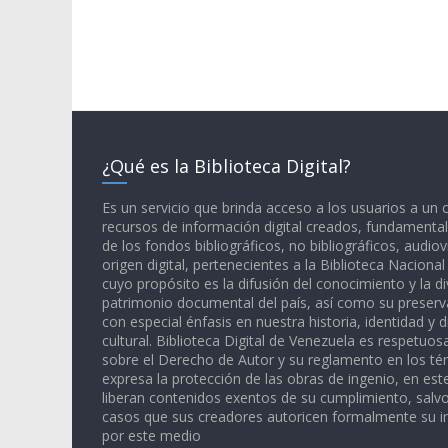
¿Qué es la Biblioteca Digital?
Es un servicio que brinda acceso a los usuarios a un
recursos de información digital creados, fundamental
de los fondos bibliográficos, no bibliográficos, audiov
origen digital, pertenecientes a la Biblioteca Naciona
cuyo propósito es la difusión del conocimiento y la di
patrimonio documental del país, así como su preserva
con especial énfasis en nuestra historia, identidad y d
cultural. Biblioteca Digital de Venezuela es respetuos
sobre el Derecho de Autor y su reglamento en los té
expresa la protección de las obras de ingenio, en est
liberan contenidos exentos de su cumplimiento, salv
casos que sus creadores autoricen formalmente su i
por este medio