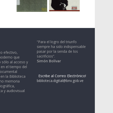
“Para el logro del triunfo
siempre ha sido indispensable
pasar por la senda de los
io efectivo,
sacrificios”.
moderno que
Simón Bolívar
 sólo al acceso y
 en el tiempo del
documental
Escribe al Correo Electrónico!
en la Biblioteca
biblioteca.digital@bnv.gob.ve
omo memoria
iográfica,
a y audiovisual