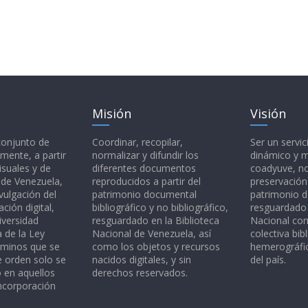
Misión
Visión
 conjunto de
Coordinar, recopilar,
Ser un servic
mente, a partir
normalizar y difundir los
dinámico y 
isuales y de
diferentes documentos
coadyuve, no
l de Venezuela,
reproducidos a partir del
preservación
vulgación del
patrimonio documental
patrimonio 
ción digital,
bibliográfico y no bibliográfico,
resguardado 
iversidad
resguardado en la Biblioteca
Nacional c
a de la Ley
Nacional de Venezuela, así
colectiva bibl
rminos que se
como los objetos y recursos
hemerográfic
e orden solo se
nacidos digitales, y sin
del país.
o en aquellos
derechos reservados.
ncorporación