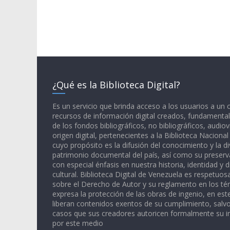
¿Qué es la Biblioteca Digital?
Es un servicio que brinda acceso a los usuarios a un
recursos de información digital creados, fundamental
de los fondos bibliográficos, no bibliográficos, audiov
origen digital, pertenecientes a la Biblioteca Naciona
cuyo propósito es la difusión del conocimiento y la di
patrimonio documental del país, así como su preserva
con especial énfasis en nuestra historia, identidad y d
cultural. Biblioteca Digital de Venezuela es respetuos
sobre el Derecho de Autor y su reglamento en los té
expresa la protección de las obras de ingenio, en est
liberan contenidos exentos de su cumplimiento, salv
casos que sus creadores autoricen formalmente su i
por este medio