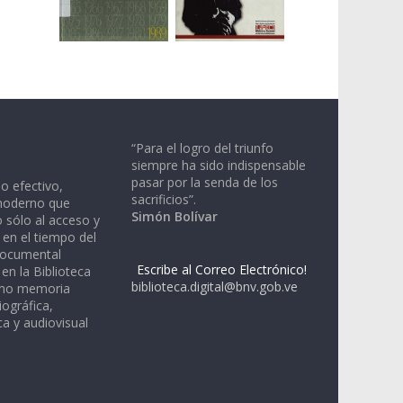
“Para el logro del triunfo
siempre ha sido indispensable
pasar por la senda de los
io efectivo,
sacrificios”.
moderno que
Simón Bolívar
 sólo al acceso y
 en el tiempo del
documental
Escribe al Correo Electrónico!
en la Biblioteca
biblioteca.digital@bnv.gob.ve
omo memoria
iográfica,
a y audiovisual