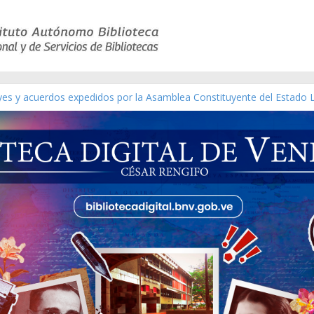
eyes y acuerdos expedidos por la Asamblea Constituyente del Estado 
aterial gráfico]
chez [material gráfico]
de la República de Venezuela año CXXXIII Mes V, Caracas 09 de marzo
ico de obras de Modesta Bor