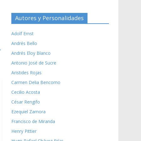
Autores y Personalidades
Adolf Ernst
Andrés Bello
→
Andrés Eloy Blanco
Antonio José de Sucre
Aristides Rojas
Carmen Delia Bencomo
Cecilio Acosta
César Rengifo
Ezequiel Zamora
Francisco de Miranda
Henry Pittier
Hugo Rafael Chávez Frías