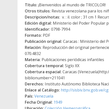
Título:
¡Bienvenidos al mundo de TRICOLOR!
Otros titulos:
Revista venezolana para los ni
Descripcion/notas:
v. : il. color ; 31 cm 1 Recu
Edición digital:
Ministerio del Poder Popular p
Identificador:
0798-7994
Formato:
PDF
Publicación original:
Caracas : Ministerio del 
Relación:
Reproducción del original pertenecien
070.4832
Materia:
Publicaciones periódicas infantiles
Cobertura temporal:
Siglo XX
Cobertura espacial:
Caracas (Venezuela)http:/
biblionumber=211041
Derechos:
Instituto Autónomo Biblioteca Nacio
Enlace al Catálogo:
http://sisbiv.bnv.gob.ve/
País:
Venezuela
Fecha Original:
1949
Ubicación:
Colección Hemerográfica