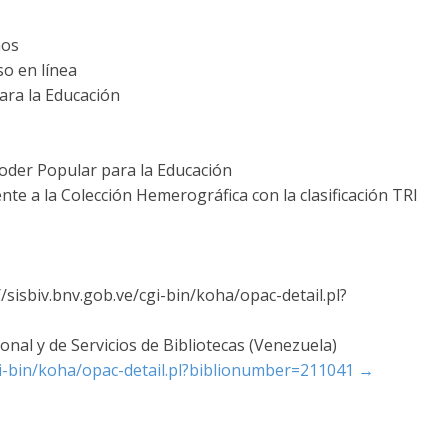
ños
rso en línea
ara la Educación
Poder Popular para la Educación
te a la Colección Hemerográfica con la clasificación TRI
/sisbiv.bnv.gob.ve/cgi-bin/koha/opac-detail.pl?
nal y de Servicios de Bibliotecas (Venezuela)
cgi-bin/koha/opac-detail.pl?biblionumber=211041
→