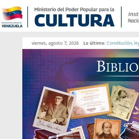
viernes, agosto 7, 2026
Lo último:
Constitución, l
Una Parálisis [m
Modesta Bor Sán
Gaceta Oficial 
Catálogo temát