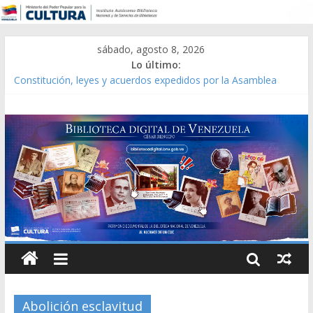
sábado, agosto 8, 2026
Lo último:
Catálogo temático de obras de Modesta Bor
Constitución, leyes y acuerdos expedidos por la Asamblea
Constituyente del Estado Lara en 1881.
Una Parálisis [material gráfico]
Modesta Bor Sánchez [material gráfico]
Gaceta Oficial de la República de Venezuela año CXXXIII Mes V,
Caracas 09 de marzo de 2006 N° 38.394
Abolición esclavitud