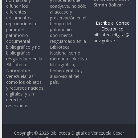
normalizar y
y moderno que
Simón Bolívar
difundir los
coadyuve, no sólo
diferentes
al acceso y
documentos
preservación en el
Escribe al Correo
reproducidos a
tiempo del
Electrónico!
partir del
patrimonio
biblioteca.digital@
patrimonio
documental
bnv.gob.ve
documental
resguardado en la
bibliográfico y no
Biblioteca
bibliográfico,
Nacional como
resguardado en la
memoria colectiva
Biblioteca
bibliográfica,
Nacional de
hemerográfica y
Venezuela, así
audiovisual del
como los objetos
país.
y recursos nacidos
digitales, y sin
derechos
reservados.
Copyright © 2026
Biblioteca Digital de Venezuela César