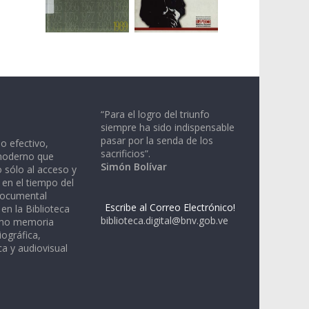
“Para el logro del triunfo
siempre ha sido indispensable
pasar por la senda de los
io efectivo,
sacrificios”.
moderno que
Simón Bolívar
 sólo al acceso y
 en el tiempo del
documental
Escribe al Correo Electrónico!
en la Biblioteca
biblioteca.digital@bnv.gob.ve
omo memoria
iográfica,
a y audiovisual