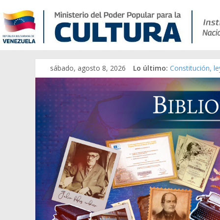
sábado, agosto 8, 2026
Lo último:
Constitución, l
Una Parálisis [m
Modesta Bor Sá
Gaceta Oficial 
Catálogo temát