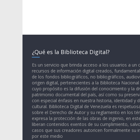
¿Qué es la Biblioteca Digital?
Es un servicio que brinda acceso a los usuarios a un
recursos de información digital creados, fundamental
de los fondos bibliográficos, no bibliográficos, audiov
origen digital, pertenecientes a la Biblioteca Naciona
cuyo propósito es la difusión del conocimiento y la di
patrimonio documental del país, así como su preserva
con especial énfasis en nuestra historia, identidad y d
cultural. Biblioteca Digital de Venezuela es respetuos
sobre el Derecho de Autor y su reglamento en los té
expresa la protección de las obras de ingenio, en est
liberan contenidos exentos de su cumplimiento, salv
casos que sus creadores autoricen formalmente su i
por este medio