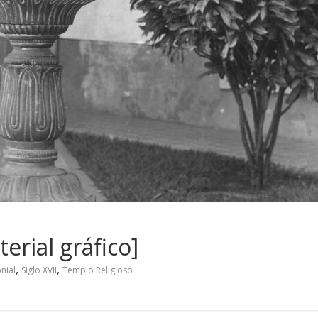
erial gráfico]
,
,
nial
Siglo XVII
Templo Religioso