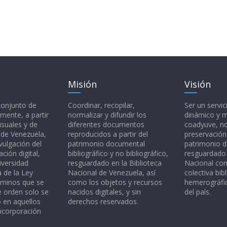
Misión
Visión
 conjunto de
Coordinar, recopilar,
Ser un servic
mente, a partir
normalizar y difundir los
dinámico y 
isuales y de
diferentes documentos
coadyuve, no
l de Venezuela,
reproducidos a partir del
preservación
vulgación del
patrimonio documental
patrimonio 
ción digital,
bibliográfico y no bibliográfico,
resguardado 
iversidad
resguardado en la Biblioteca
Nacional c
a de la Ley
Nacional de Venezuela, así
colectiva bibl
rminos que se
como los objetos y recursos
hemerográfic
e orden solo se
nacidos digitales, y sin
del país.
o en aquellos
derechos reservados.
ncorporación