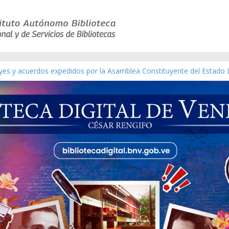
eyes y acuerdos expedidos por la Asamblea Constituyente del Estado 
aterial gráfico]
nchez [material gráfico]
de la República de Venezuela año CXXXIII Mes V, Caracas 09 de marz
ico de obras de Modesta Bor