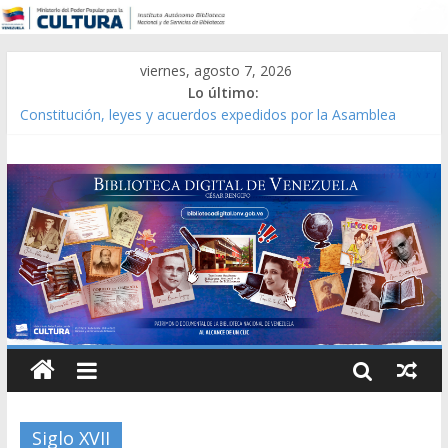
viernes, agosto 7, 2026
Lo último:
Constitución, leyes y acuerdos expedidos por la Asamblea
Constituyente del Estado Lara en 1881.
Una Parálisis [material gráfico]
Modesta Bor Sánchez [material gráfico]
Gaceta Oficial de la República de Venezuela año CXXXIII Mes V,
Caracas 09 de marzo de 2006 N° 38.394
Catálogo temático de obras de Modesta Bor
Siglo XVII