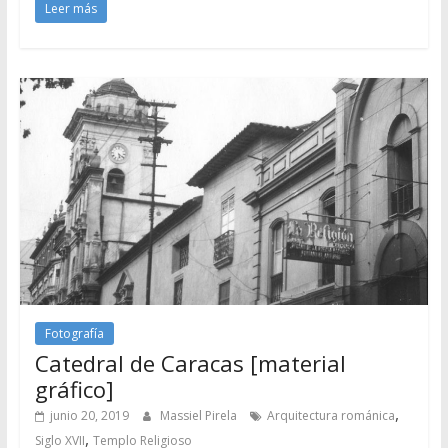
Leer más
Fotografía
Catedral de Caracas [material
gráfico]
,
junio 20, 2019
Massiel Pirela
Arquitectura románica
,
Siglo XVII
Templo Religioso