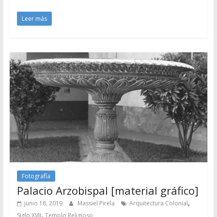
Leer más
Fotografía
Palacio Arzobispal [material gráfico]
,
junio 18, 2019
Massiel Pirela
Arquitectura Colonial
,
Siglo XVII
Templo Religioso