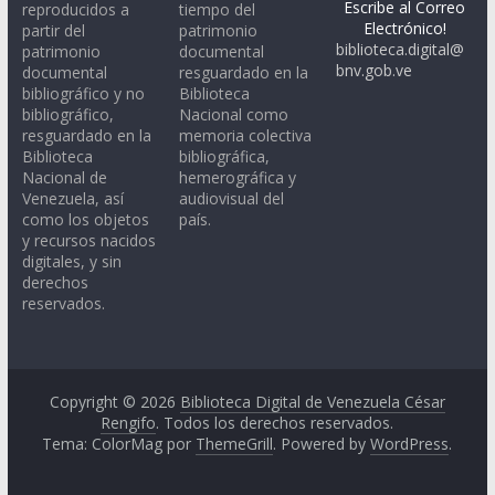
Escribe al Correo
reproducidos a
tiempo del
Electrónico!
partir del
patrimonio
biblioteca.digital@
patrimonio
documental
bnv.gob.ve
documental
resguardado en la
bibliográfico y no
Biblioteca
bibliográfico,
Nacional como
resguardado en la
memoria colectiva
Biblioteca
bibliográfica,
Nacional de
hemerográfica y
Venezuela, así
audiovisual del
como los objetos
país.
y recursos nacidos
digitales, y sin
derechos
reservados.
Copyright © 2026
Biblioteca Digital de Venezuela César
Rengifo
. Todos los derechos reservados.
Tema: ColorMag por
ThemeGrill
. Powered by
WordPress
.