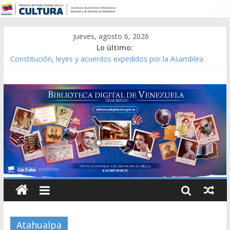
jueves, agosto 6, 2026
Lo último:
Constitución, leyes y acuerdos expedidos por la Asamblea
Constituyente del Estado Lara en 1881.
Una Parálisis [material gráfico]
Modesta Bor Sánchez [material gráfico]
Gaceta Oficial de la República de Venezuela año CXXXIII Mes V,
Caracas 09 de marzo de 2006 N° 38.394
Catálogo temático de obras de Modesta Bor
Atahualpa