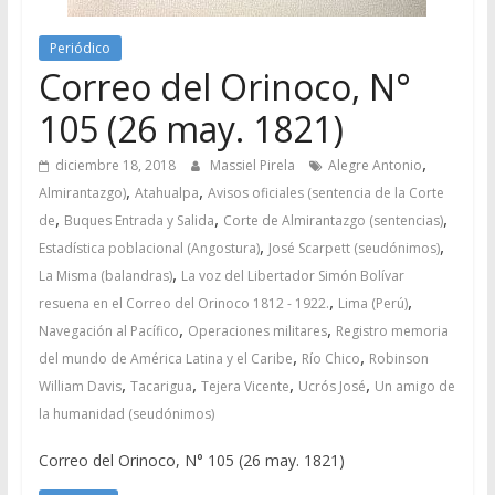
Periódico
Correo del Orinoco, N°
105 (26 may. 1821)
,
diciembre 18, 2018
Massiel Pirela
Alegre Antonio
,
,
Almirantazgo)
Atahualpa
Avisos oficiales (sentencia de la Corte
,
,
,
de
Buques Entrada y Salida
Corte de Almirantazgo (sentencias)
,
,
Estadística poblacional (Angostura)
José Scarpett (seudónimos)
,
La Misma (balandras)
La voz del Libertador Simón Bolívar
,
,
resuena en el Correo del Orinoco 1812 - 1922.
Lima (Perú)
,
,
Navegación al Pacífico
Operaciones militares
Registro memoria
,
,
del mundo de América Latina y el Caribe
Río Chico
Robinson
,
,
,
,
William Davis
Tacarigua
Tejera Vicente
Ucrós José
Un amigo de
la humanidad (seudónimos)
Correo del Orinoco, N° 105 (26 may. 1821)