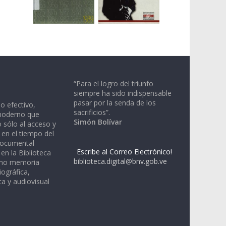
“Para el logro del triunfo
siempre ha sido indispensable
pasar por la senda de los
io efectivo,
sacrificios”.
moderno que
Simón Bolívar
 sólo al acceso y
 en el tiempo del
documental
Escribe al Correo Electrónico!
en la Biblioteca
biblioteca.digital@bnv.gob.ve
omo memoria
iográfica,
a y audiovisual