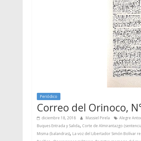
Periódico
Correo del Orinoco, N
diciembre 18, 2018
Massiel Pirela
Alegre Anto
,
Buques Entrada y Salida
Corte de Almirantazgo (sentenci
,
Misma (balandras)
La voz del Libertador Simón Bolívar r
,
,