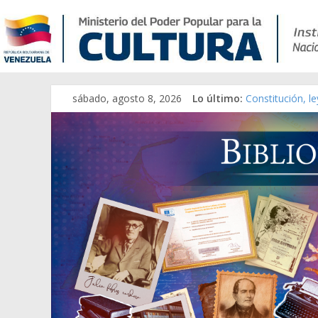
sábado, agosto 8, 2026
Lo último:
Constitución, l
Una Parálisis [m
Modesta Bor Sá
Gaceta Oficial 
Catálogo temát