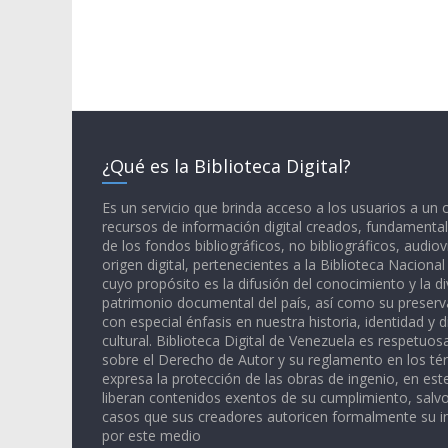
¿Qué es la Biblioteca Digital?
Es un servicio que brinda acceso a los usuarios a un
recursos de información digital creados, fundamental
de los fondos bibliográficos, no bibliográficos, audiov
origen digital, pertenecientes a la Biblioteca Naciona
cuyo propósito es la difusión del conocimiento y la di
patrimonio documental del país, así como su preserva
con especial énfasis en nuestra historia, identidad y d
cultural. Biblioteca Digital de Venezuela es respetuos
sobre el Derecho de Autor y su reglamento en los té
expresa la protección de las obras de ingenio, en est
liberan contenidos exentos de su cumplimiento, salv
casos que sus creadores autoricen formalmente su i
por este medio