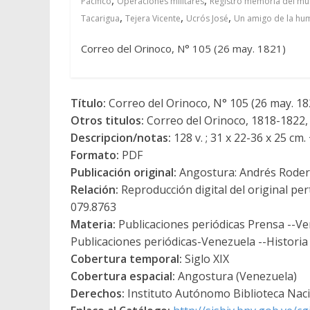
Pacífico
Operaciones militares
Registro memoria del mun
,
,
,
Tacarigua
Tejera Vicente
Ucrós José
Un amigo de la hu
Correo del Orinoco, N° 105 (26 may. 1821)
Título:
Correo del Orinoco, N° 105 (26 may. 18
Otros titulos:
Correo del Orinoco, 1818-1822,
Descripcion/notas:
128 v. ; 31 x 22-36 x 25 cm. 
Formato:
PDF
Publicación original:
Angostura: Andrés Roder
Relación:
Reproducción digital del original per
079.8763
Materia:
Publicaciones periódicas Prensa --Ve
Publicaciones periódicas-Venezuela --Histori
Cobertura temporal:
Siglo XIX
Cobertura espacial:
Angostura (Venezuela)
Derechos:
Instituto Autónomo Biblioteca Nacio