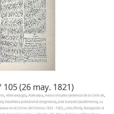
° 105 (26 may. 1821)
,
,
,
,
nio
Almirantazgo)
Atahualpa
Avisos oficiales (sentencia de la Corte de
,
,
,
as)
Estadística poblacional (Angostura)
José Scarpett (seudónimos)
La
,
,
esuena en el Correo del Orinoco 1812 - 1922.
Lima (Perú)
Navegación al
,
,
,