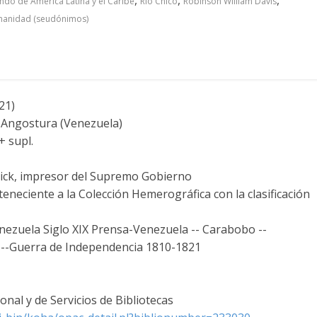
do de América Latina y el Caribe
Río Chico
Robinson William Davis
manidad (seudónimos)
21)
 Angostura (Venezuela)
+ supl.
ick, impresor del Supremo Gobierno
teneciente a la Colección Hemerográfica con la clasificación
nezuela Siglo XIX Prensa-Venezuela -- Carabobo --
a --Guerra de Independencia 1810-1821
nal y de Servicios de Bibliotecas