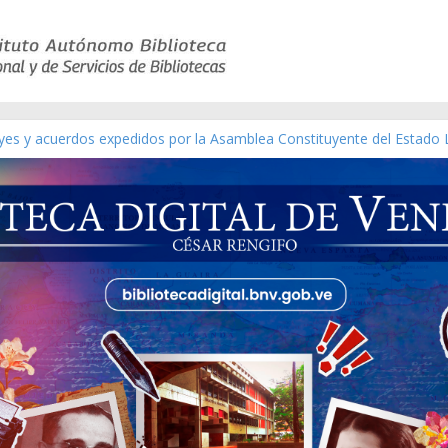
eyes y acuerdos expedidos por la Asamblea Constituyente del Estado 
aterial gráfico]
nchez [material gráfico]
de la República de Venezuela año CXXXIII Mes V, Caracas 09 de marz
ico de obras de Modesta Bor