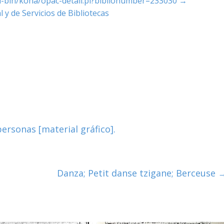
cgi-bin/koha/opac-detail.pl?biblionumber=233030
→
 y de Servicios de Bibliotecas
ersonas [material gráfico].
Danza; Petit danse tzigane; Berceuse