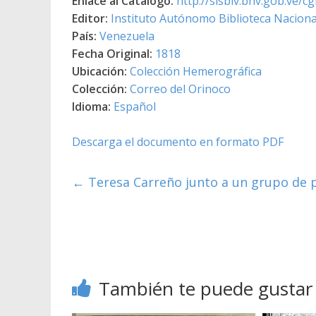
Enlace al Catálogo:
http://sisbiv.bnv.gob.ve/
Editor:
Instituto Autónomo Biblioteca Nacional
País:
Venezuela
Fecha Original:
1818
Ubicación:
Colección Hemerográfica
Colección:
Correo del Orinoco
Idioma:
Español
Descarga el documento en formato PDF
←
Teresa Carreño junto a un grupo de p
También te puede gustar