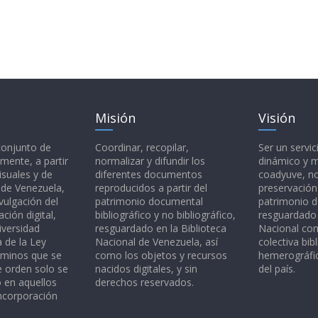
Misión
Visión
 conjunto de
Coordinar, recopilar,
Ser un servic
mente, a partir
normalizar y difundir los
dinámico y 
isuales y de
diferentes documentos
coadyuve, no
l de Venezuela,
reproducidos a partir del
preservación
vulgación del
patrimonio documental
patrimonio 
ción digital,
bibliográfico y no bibliográfico,
resguardado 
iversidad
resguardado en la Biblioteca
Nacional c
a de la Ley
Nacional de Venezuela, así
colectiva bibl
rminos que se
como los objetos y recursos
hemerográfic
e orden solo se
nacidos digitales, y sin
del país.
o en aquellos
derechos reservados.
ncorporación