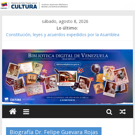
sábado, agosto 8, 2026
Lo último:
Constitución, leyes y acuerdos expedidos por la Asamblea
Constituyente del Estado Lara en 1881.
Una Parálisis [material gráfico]
Modesta Bor Sánchez [material gráfico]
Gaceta Oficial de la República de Venezuela año CXXXIII Mes V,
Caracas 09 de marzo de 2006 N° 38.394
Catálogo temático de obras de Modesta Bor
Biografía Dr. Felipe Guevara Rojas