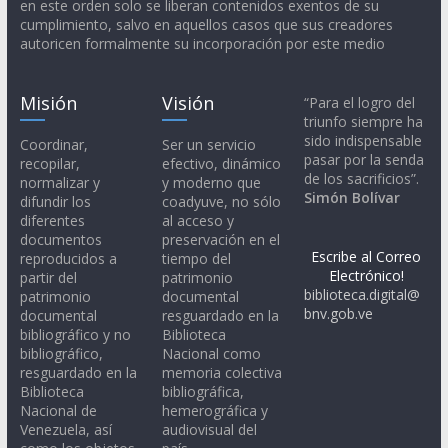
en este orden solo se liberan contenidos exentos de su
cumplimiento, salvo en aquellos casos que sus creadores
autoricen formalmente su incorporación por este medio
Misión
Visión
“Para el logro del
triunfo siempre ha
sido indispensable
Coordinar,
Ser un servicio
pasar por la senda
recopilar,
efectivo, dinámico
de los sacrificios”.
normalizar y
y moderno que
Simón Bolívar
difundir los
coadyuve, no sólo
diferentes
al acceso y
documentos
preservación en el
Escribe al Correo
reproducidos a
tiempo del
Electrónico!
partir del
patrimonio
biblioteca.digital@
patrimonio
documental
bnv.gob.ve
documental
resguardado en la
bibliográfico y no
Biblioteca
bibliográfico,
Nacional como
resguardado en la
memoria colectiva
Biblioteca
bibliográfica,
Nacional de
hemerográfica y
Venezuela, así
audiovisual del