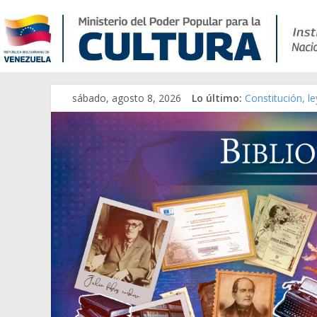
sábado, agosto 8, 2026
Lo último:
Constitución, l
Una Parálisis [m
Modesta Bor Sá
Gaceta Oficial 
Catálogo temát