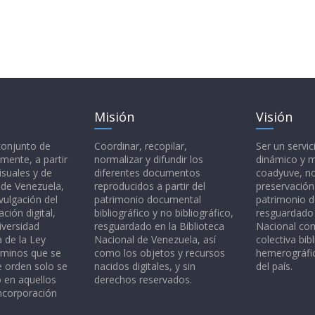
Misión
Visión
 conjunto de
Coordinar, recopilar,
Ser un servic
mente, a partir
normalizar y difundir los
dinámico y 
isuales y de
diferentes documentos
coadyuve, no
l de Venezuela,
reproducidos a partir del
preservación
vulgación del
patrimonio documental
patrimonio 
ción digital,
bibliográfico y no bibliográfico,
resguardado 
iversidad
resguardado en la Biblioteca
Nacional c
a de la Ley
Nacional de Venezuela, así
colectiva bibl
rminos que se
como los objetos y recursos
hemerográfic
e orden solo se
nacidos digitales, y sin
del país.
o en aquellos
derechos reservados.
ncorporación