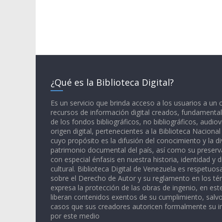
¿Qué es la Biblioteca Digital?
Es un servicio que brinda acceso a los usuarios a un
recursos de información digital creados, fundamental
de los fondos bibliográficos, no bibliográficos, audiov
origen digital, pertenecientes a la Biblioteca Naciona
cuyo propósito es la difusión del conocimiento y la di
patrimonio documental del país, así como su preserva
con especial énfasis en nuestra historia, identidad y d
cultural. Biblioteca Digital de Venezuela es respetuos
sobre el Derecho de Autor y su reglamento en los té
expresa la protección de las obras de ingenio, en est
liberan contenidos exentos de su cumplimiento, salv
casos que sus creadores autoricen formalmente su i
por este medio