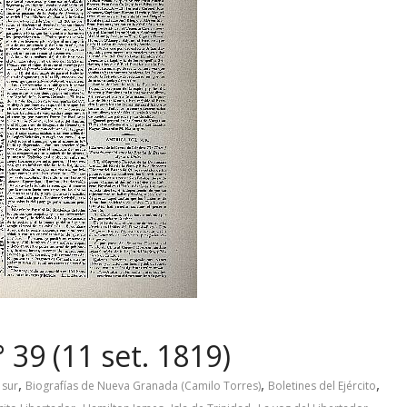
 39 (11 set. 1819)
,
,
,
 sur
Biografías de Nueva Granada (Camilo Torres)
Boletines del Ejército
,
,
,