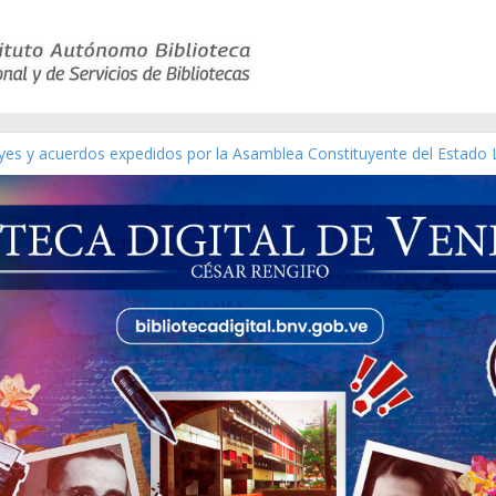
eyes y acuerdos expedidos por la Asamblea Constituyente del Estado 
aterial gráfico]
nchez [material gráfico]
de la República de Venezuela año CXXXIII Mes V, Caracas 09 de marz
ico de obras de Modesta Bor