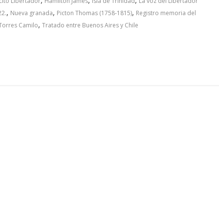
cito Libertador
Hamilton James
Isla de Trinidad
La voz del Libertador
,
,
,
22.
Nueva granada
Picton Thomas (1758-1815)
Registro memoria del
,
Torres Camilo
Tratado entre Buenos Aires y Chile