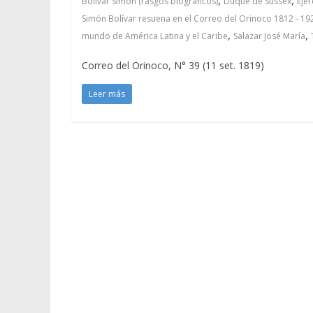
Bolívar Simón (rasgos biográficos)
Duque de Sussex
Ejér
Simón Bolívar resuena en el Correo del Orinoco 1812 - 19
,
,
mundo de América Latina y el Caribe
Salazar José María
Correo del Orinoco, N° 39 (11 set. 1819)
Leer más