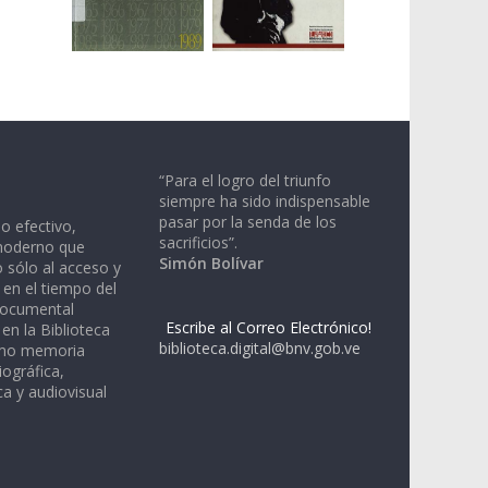
“Para el logro del triunfo
siempre ha sido indispensable
pasar por la senda de los
io efectivo,
sacrificios”.
moderno que
Simón Bolívar
 sólo al acceso y
 en el tiempo del
documental
Escribe al Correo Electrónico!
en la Biblioteca
biblioteca.digital@bnv.gob.ve
omo memoria
iográfica,
a y audiovisual