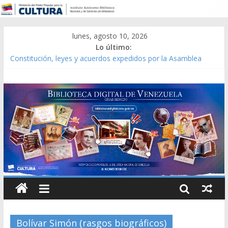
lunes, agosto 10, 2026
Lo último:
Constitución, leyes y acuerdos expedidos por la Asamblea
Constituyente del Estado Lara en 1881.
Una Parálisis [material gráfico]
Modesta Bor Sánchez [material gráfico]
Gaceta Oficial de la República de Venezuela año CXXXIII Mes V,
Caracas 09 de marzo de 2006 N° 38.394
Catálogo temático de obras de Modesta Bor
Bolívar Simón (rasgos biográficos)