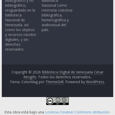
bibliográfico y no
Biblioteca
bibliográfico,
Nacional como
resguardado en la
memoria colectiva
Biblioteca
bibliográfica,
Nacional de
hemerográfica y
Venezuela, así
audiovisual del
como los objetos
país.
y recursos nacidos
digitales, y sin
derechos
reservados.
Copyright © 2026
Biblioteca Digital de Venezuela César
Rengifo
. Todos los derechos reservados.
Tema: ColorMag por
ThemeGrill
. Powered by
WordPress
.
Esta obra está bajo una
Licencia Creative Commons Atribución-