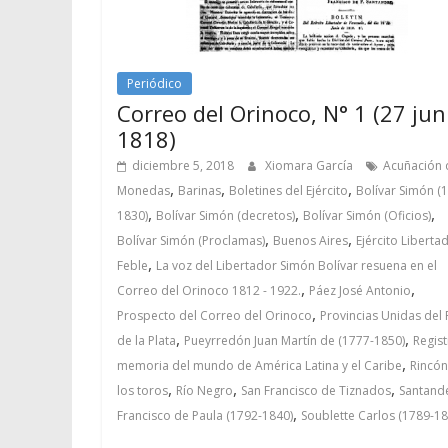
Periódico
Correo del Orinoco, N° 1 (27 jun
1818)
diciembre 5, 2018
Xiomara García
Acuñación 
,
,
,
Monedas
Barinas
Boletines del Ejército
Bolívar Simón (
,
,
,
1830)
Bolívar Simón (decretos)
Bolívar Simón (Oficios)
,
,
Bolívar Simón (Proclamas)
Buenos Aires
Ejército Liberta
,
Feble
La voz del Libertador Simón Bolívar resuena en el
,
,
Correo del Orinoco 1812 - 1922.
Páez José Antonio
,
Prospecto del Correo del Orinoco
Provincias Unidas del 
,
,
de la Plata
Pueyrredón Juan Martín de (1777-1850)
Regis
,
memoria del mundo de América Latina y el Caribe
Rincón
,
,
,
los toros
Río Negro
San Francisco de Tiznados
Santand
,
Francisco de Paula (1792-1840)
Soublette Carlos (1789-18