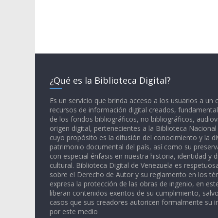
¿Qué es la Biblioteca Digital?
Es un servicio que brinda acceso a los usuarios a un
recursos de información digital creados, fundamental
de los fondos bibliográficos, no bibliográficos, audiov
origen digital, pertenecientes a la Biblioteca Naciona
cuyo propósito es la difusión del conocimiento y la di
patrimonio documental del país, así como su preserva
con especial énfasis en nuestra historia, identidad y d
cultural. Biblioteca Digital de Venezuela es respetuos
sobre el Derecho de Autor y su reglamento en los té
expresa la protección de las obras de ingenio, en est
liberan contenidos exentos de su cumplimiento, salv
casos que sus creadores autoricen formalmente su i
por este medio