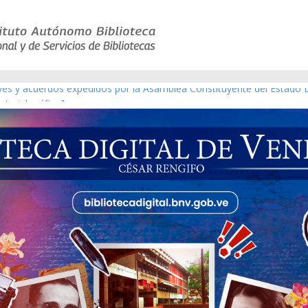
eyes y acuerdos expedidos por la Asamblea Constituyente del Estado 
aterial gráfico]
chez [material gráfico]
de la República de Venezuela año CXXXIII Mes V, Caracas 09 de marzo
ico de obras de Modesta Bor