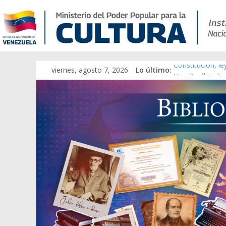
viernes, agosto 7, 2026
Lo último:
Constitución, l
Una Parálisis [m
Modesta Bor Sán
Gaceta Oficial 
Catálogo temát