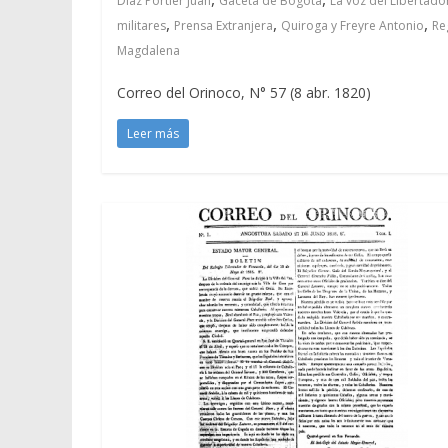
Díaz Portier Juan
Gaceta de Bogotá
La voz del Libertado
,
,
,
militares
Prensa Extranjera
Quiroga y Freyre Antonio
Re
Magdalena
Correo del Orinoco, N° 57 (8 abr. 1820)
Leer más