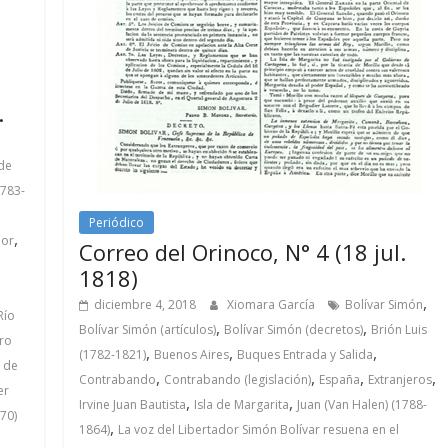
.
de
1783-
Periódico
,
dor
Correo del Orinoco, N° 4 (18 jul.
1818)
,
diciembre 4, 2018
Xiomara García
Bolívar Simón
Río
,
,
Bolívar Simón (artículos)
Bolívar Simón (decretos)
Brión Luis
tro
,
,
,
(1782-1821)
Buenos Aires
Buques Entrada y Salida
 de
,
,
,
,
Contrabando
Contrabando (legislación)
España
Extranjeros
er
,
,
Irvine Juan Bautista
Isla de Margarita
Juan (Van Halen) (1788-
70)
,
1864)
La voz del Libertador Simón Bolívar resuena en el