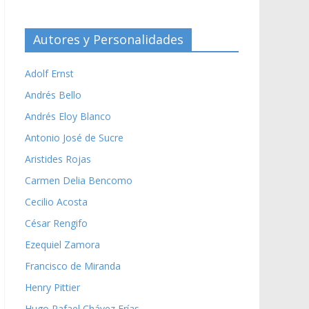
Autores y Personalidades
Adolf Ernst
Andrés Bello
Andrés Eloy Blanco
Antonio José de Sucre
Aristides Rojas
Carmen Delia Bencomo
Cecilio Acosta
César Rengifo
Ezequiel Zamora
Francisco de Miranda
Henry Pittier
Hugo Rafael Chávez Frías