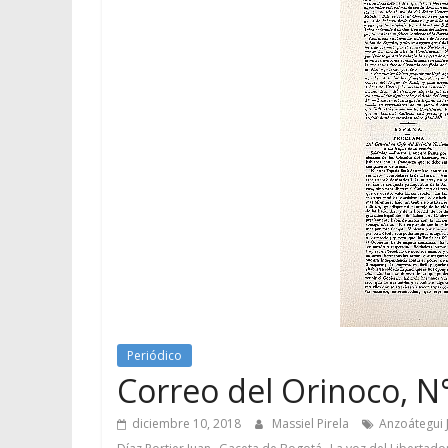
Periódico
Correo del Orinoco, N°
diciembre 10, 2018
Massiel Pirela
Anzoátegui 
,
,