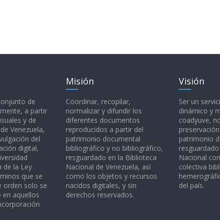
Misión
Visión
 conjunto de
Coordinar, recopilar,
Ser un servic
mente, a partir
normalizar y difundir los
dinámico y 
isuales y de
diferentes documentos
coadyuve, no
l de Venezuela,
reproducidos a partir del
preservación
vulgación del
patrimonio documental
patrimonio 
ción digital,
bibliográfico y no bibliográfico,
resguardado 
iversidad
resguardado en la Biblioteca
Nacional c
a de la Ley
Nacional de Venezuela, así
colectiva bibl
rminos que se
como los objetos y recursos
hemerográfic
e orden solo se
nacidos digitales, y sin
del país.
o en aquellos
derechos reservados.
ncorporación