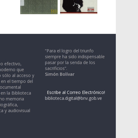
“Para el logro del triunfo
siempre ha sido indispensable
pasar por la senda de los
io efectivo,
sacrificios”.
moderno que
Simón Bolívar
 sólo al acceso y
 en el tiempo del
documental
Escribe al Correo Electrónico!
en la Biblioteca
biblioteca.digital@bnv.gob.ve
omo memoria
iográfica,
a y audiovisual