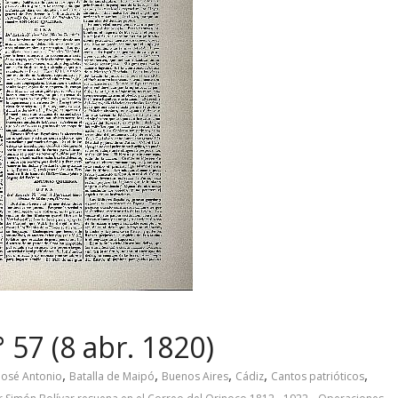
 57 (8 abr. 1820)
,
,
,
,
,
José Antonio
Batalla de Maipó
Buenos Aires
Cádiz
Cantos patrióticos
,