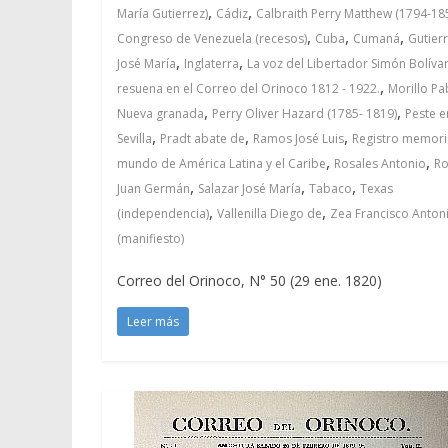
,
,
María Gutierrez)
Cádiz
Calbraith Perry Matthew (1794-18
,
,
,
Congreso de Venezuela (recesos)
Cuba
Cumaná
Gutier
,
,
José María
Inglaterra
La voz del Libertador Simón Bolíva
,
resuena en el Correo del Orinoco 1812 - 1922.
Morillo Pa
,
,
Nueva granada
Perry Oliver Hazard (1785- 1819)
Peste e
,
,
,
Sevilla
Pradt abate de
Ramos José Luis
Registro memori
,
,
mundo de América Latina y el Caribe
Rosales Antonio
Ro
,
,
,
Juan Germán
Salazar José María
Tabaco
Texas
,
,
(independencia)
Vallenilla Diego de
Zea Francisco Anton
(manifiesto)
Correo del Orinoco, N° 50 (29 ene. 1820)
Leer más