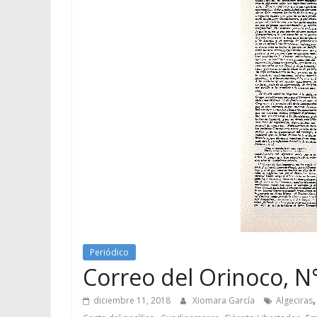
Periódico
Correo del Orinoco, N°
diciembre 11, 2018
Xiomara García
Algeciras
,
,
,