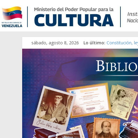
Catálogo temát
sábado, agosto 8, 2026
Lo último:
Constitución, l
Una Parálisis [m
Modesta Bor Sá
Gaceta Oficial 