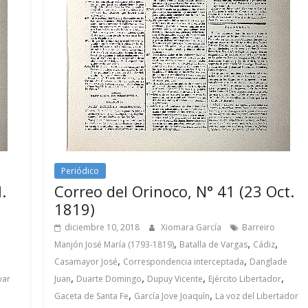
Periódico
.
Correo del Orinoco, N° 41 (23 Oct.
1819)
diciembre 10, 2018
Xiomara García
Barreiro
,
,
,
a
Manjón José María (1793-1819)
Batalla de Vargas
Cádiz
,
,
Casamayor José
Correspondencia interceptada
Danglade
,
,
,
,
var
Juan
Duarte Domingo
Dupuy Vicente
Ejército Libertador
,
,
Gaceta de Santa Fe
García Jove Joaquín
La voz del Libertador