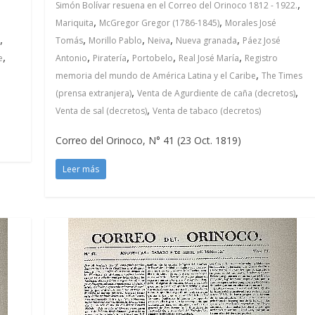
,
Simón Bolívar resuena en el Correo del Orinoco 1812 - 1922.
,
,
Mariquita
McGregor Gregor (1786-1845)
Morales José
,
,
,
,
,
Tomás
Morillo Pablo
Neiva
Nueva granada
Páez José
,
,
,
,
,
e
Antonio
Piratería
Portobelo
Real José María
Registro
,
memoria del mundo de América Latina y el Caribe
The Times
,
,
(prensa extranjera)
Venta de Agurdiente de caña (decretos)
,
Venta de sal (decretos)
Venta de tabaco (decretos)
Correo del Orinoco, N° 41 (23 Oct. 1819)
Leer más