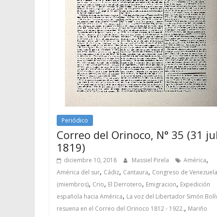
Periódico
Correo del Orinoco, N° 35 (31 jul
1819)
,
diciembre 10, 2018
Massiel Pirela
América
,
,
,
América del sur
Cádiz
Cantaura
Congreso de Venezuel
,
,
,
,
(miembros)
Crio
El Derrotero
Emigracion
Expedición
,
española hacia América
La voz del Libertador Simón Bolí
,
resuena en el Correo del Orinoco 1812 - 1922.
Mariño