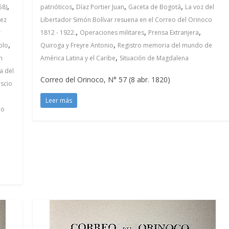
,
,
,
,
58)
patrióticos
Díaz Portier Juan
Gaceta de Bogotá
La voz del
rez
Libertador Simón Bolívar resuena en el Correo del Orinoco
,
,
,
r
1812 - 1922.
Operaciones militares
Prensa Extranjera
,
,
blo
Quiroga y Freyre Antonio
Registro memoria del mundo de
,
n
América Latina y el Caribe
Situación de Magdalena
a del
Correo del Orinoco, N° 57 (8 abr. 1820)
scio
Leer más
io