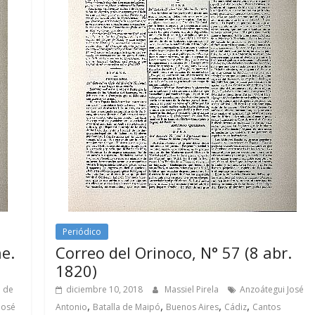
Periódico
ne.
Correo del Orinoco, N° 57 (8 abr.
1820)
e de
diciembre 10, 2018
Massiel Pirela
Anzoátegui José
,
,
,
,
José
Antonio
Batalla de Maipó
Buenos Aires
Cádiz
Cantos