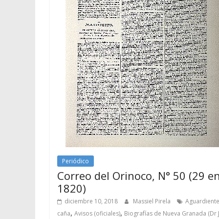
Periódico
Correo del Orinoco, N° 50 (29 e
1820)
diciembre 10, 2018
Massiel Pirela
Aguardient
,
,
caña
Avisos (oficiales)
Biografías de Nueva Granada (Dr 