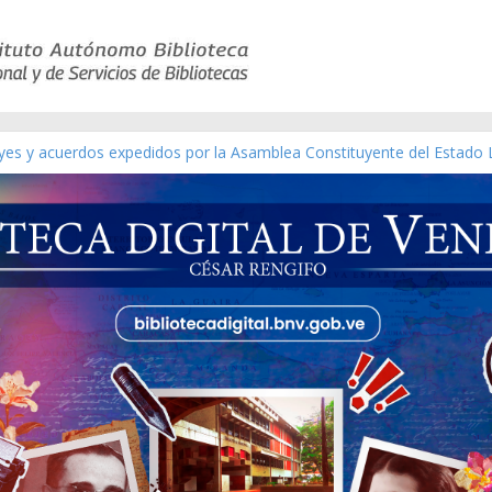
ico de obras de Modesta Bor
eyes y acuerdos expedidos por la Asamblea Constituyente del Estado 
aterial gráfico]
nchez [material gráfico]
de la República de Venezuela año CXXXIII Mes V, Caracas 09 de marz