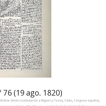
 76 (19 ago. 1820)
,
,
,
,
Bolívar Simón (contestación a Miguel La Torre)
Cádiz
Congreso español
,
,