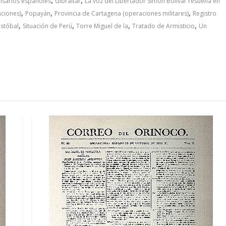
isarios españoles
Gibraltar
La voz del Libertador Simón Bolívar resuena en
,
,
,
aciones)
Popayán
Provincia de Cartagena (operaciones militares)
Registro
,
,
,
,
istóbal
Situación de Perú
Torre Miguel de la
Tratado de Armisticio
Un