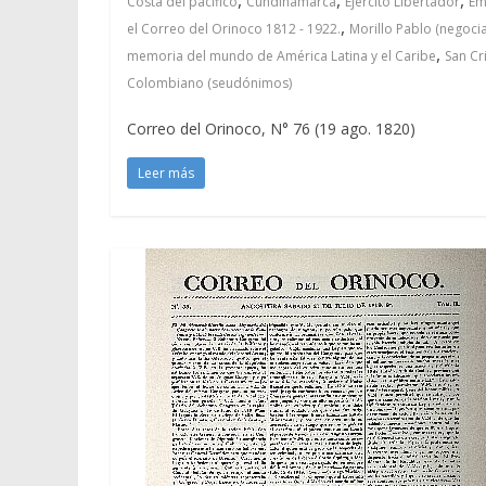
Costa del pacífico
Cundinamarca
Ejército Libertador
Em
,
el Correo del Orinoco 1812 - 1922.
Morillo Pablo (negoci
,
memoria del mundo de América Latina y el Caribe
San Cr
Colombiano (seudónimos)
Correo del Orinoco, N° 76 (19 ago. 1820)
Leer más