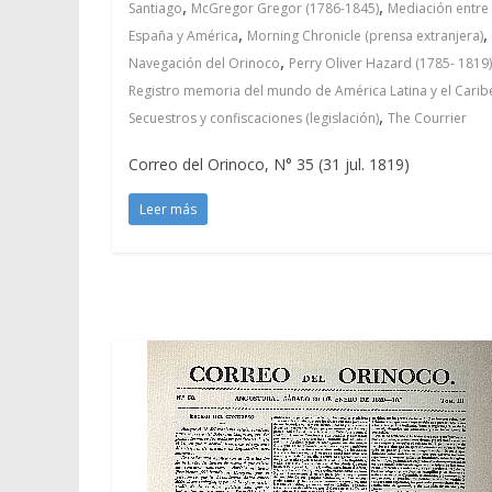
,
,
Santiago
McGregor Gregor (1786-1845)
Mediación entre
,
,
España y América
Morning Chronicle (prensa extranjera)
,
Navegación del Orinoco
Perry Oliver Hazard (1785- 1819)
Registro memoria del mundo de América Latina y el Carib
,
Secuestros y confiscaciones (legislación)
The Courrier
Correo del Orinoco, N° 35 (31 jul. 1819)
Leer más