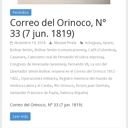
Periódico
Correo del Orinoco, N°
33 (7 jun. 1819)
,
,
diciembre 10, 2018
Massiel Pirela
Achaguas
Apure
,
,
,
Bolívar Simón
Bolívar Simón (comunicaciones)
Cafifi (Colombia)
,
,
Casanare
Catecismo real de Fernando VII (obra impresa)
,
,
Congreso de Venezuela (sesiones)
Fernando VII
La voz del
Libertador Simón Bolívar resuena en el Correo del Orinoco 1812 -
,
,
1922.
Operaciones militares
Registro memoria del mundo de
,
,
,
América Latina y el Caribe
Río Orinoco
Roscio Juan Germán
,
Santander Francisco de Paula
Valencia (España)
Correo del Orinoco, N° 33 (7 jun. 1819)
Leer más