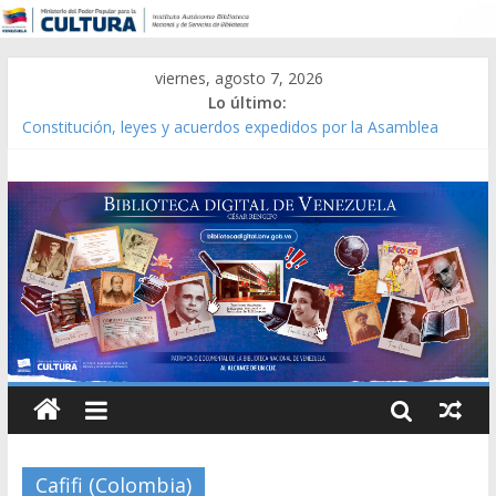
viernes, agosto 7, 2026
Lo último:
Constitución, leyes y acuerdos expedidos por la Asamblea
Constituyente del Estado Lara en 1881.
Una Parálisis [material gráfico]
Modesta Bor Sánchez [material gráfico]
Gaceta Oficial de la República de Venezuela año CXXXIII Mes V,
Caracas 09 de marzo de 2006 N° 38.394
Catálogo temático de obras de Modesta Bor
Cafifi (Colombia)