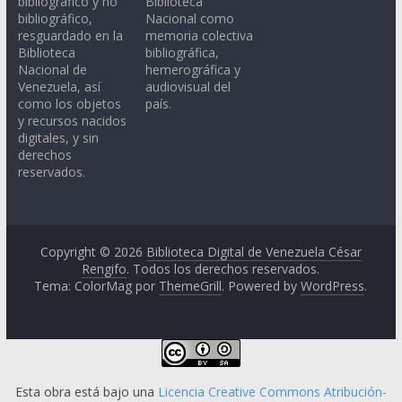
bibliográfico y no
Biblioteca
bibliográfico,
Nacional como
resguardado en la
memoria colectiva
Biblioteca
bibliográfica,
Nacional de
hemerográfica y
Venezuela, así
audiovisual del
como los objetos
país.
y recursos nacidos
digitales, y sin
derechos
reservados.
Copyright © 2026
Biblioteca Digital de Venezuela César
Rengifo
. Todos los derechos reservados.
Tema: ColorMag por
ThemeGrill
. Powered by
WordPress
.
Esta obra está bajo una
Licencia Creative Commons Atribución-