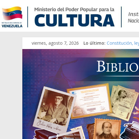
viernes, agosto 7, 2026
Lo último:
Constitución, l
Una Parálisis [m
Modesta Bor Sán
Gaceta Oficial 
Catálogo temát