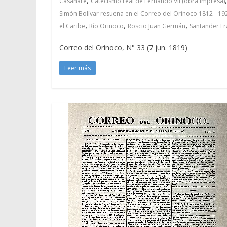
Casanare
Catecismo real de Fernando VII (obra impresa)
Simón Bolívar resuena en el Correo del Orinoco 1812 - 19
,
,
,
el Caribe
Río Orinoco
Roscio Juan Germán
Santander Fr
Correo del Orinoco, N° 33 (7 jun. 1819)
Leer más