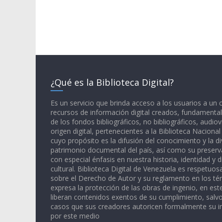
¿Qué es la Biblioteca Digital?
Es un servicio que brinda acceso a los usuarios a un
recursos de información digital creados, fundamental
de los fondos bibliográficos, no bibliográficos, audiov
origen digital, pertenecientes a la Biblioteca Naciona
cuyo propósito es la difusión del conocimiento y la di
patrimonio documental del país, así como su preserva
con especial énfasis en nuestra historia, identidad y d
cultural. Biblioteca Digital de Venezuela es respetuos
sobre el Derecho de Autor y su reglamento en los té
expresa la protección de las obras de ingenio, en est
liberan contenidos exentos de su cumplimiento, salv
casos que sus creadores autoricen formalmente su i
por este medio