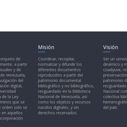
Misión
Visión
 conjunto de
Coordinar, recopilar,
Ser un servic
mente, a partir
normalizar y difundir los
dinámico y 
isuales y de
diferentes documentos
coadyuve, no
l de Venezuela,
reproducidos a partir del
preservación
vulgación del
patrimonio documental
patrimonio 
ción digital,
bibliográfico y no bibliográfico,
resguardado 
iversidad
resguardado en la Biblioteca
Nacional c
a de la Ley
Nacional de Venezuela, así
colectiva bibl
rminos que se
como los objetos y recursos
hemerográfic
e orden solo se
nacidos digitales, y sin
del país.
o en aquellos
derechos reservados.
ncorporación