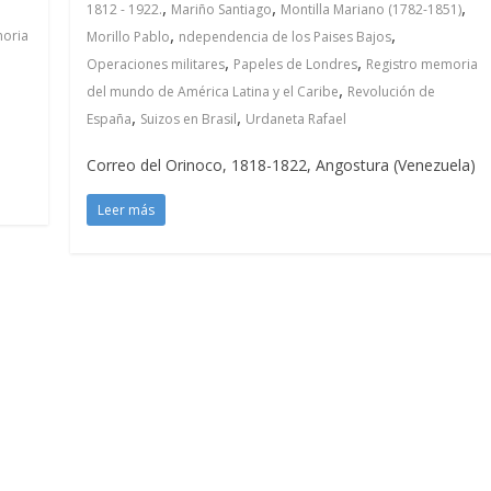
,
,
,
1812 - 1922.
Mariño Santiago
Montilla Mariano (1782-1851)
,
,
moria
Morillo Pablo
ndependencia de los Paises Bajos
,
,
Operaciones militares
Papeles de Londres
Registro memoria
,
del mundo de América Latina y el Caribe
Revolución de
,
,
España
Suizos en Brasil
Urdaneta Rafael
Correo del Orinoco, 1818-1822, Angostura (Venezuela)
Leer más