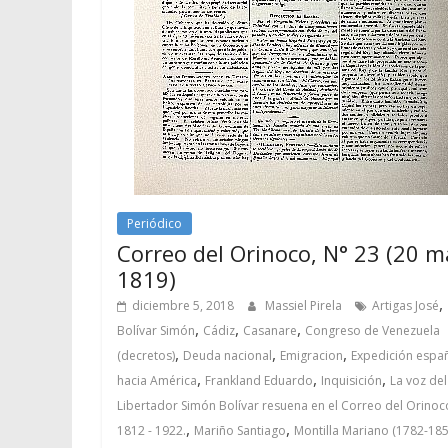
Periódico
Correo del Orinoco, N° 23 (20 m
1819)
,
diciembre 5, 2018
Massiel Pirela
Artigas José
,
,
,
Bolívar Simón
Cádiz
Casanare
Congreso de Venezuela
,
,
,
(decretos)
Deuda nacional
Emigracion
Expedición espa
,
,
,
hacia América
Frankland Eduardo
Inquisición
La voz del
Libertador Simón Bolívar resuena en el Correo del Orinoc
,
,
1812 - 1922.
Mariño Santiago
Montilla Mariano (1782-185