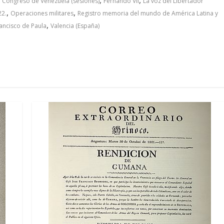
Congreso de Venezuela (sesiones)
Fernando VII
La voz del Libertador
,
,
22.
Operaciones militares
Registro memoria del mundo de América Latina y
,
ancisco de Paula
Valencia (España)