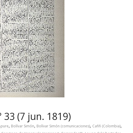
 33 (7 jun. 1819)
,
,
,
,
Apure
Bolívar Simón
Bolívar Simón (comunicaciones)
Cafifi (Colombia)
,
,
,