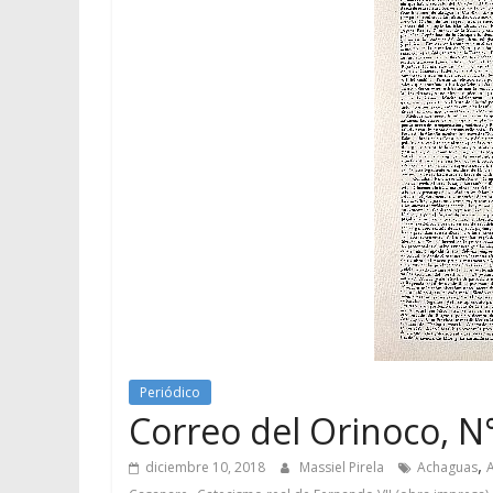
Periódico
Correo del Orinoco, N°
,
diciembre 10, 2018
Massiel Pirela
Achaguas
,