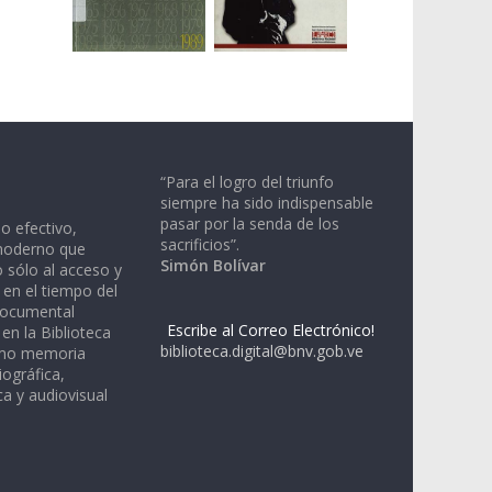
“Para el logro del triunfo
siempre ha sido indispensable
pasar por la senda de los
io efectivo,
sacrificios”.
moderno que
Simón Bolívar
 sólo al acceso y
 en el tiempo del
documental
Escribe al Correo Electrónico!
en la Biblioteca
biblioteca.digital@bnv.gob.ve
omo memoria
iográfica,
a y audiovisual