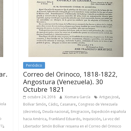
Periódico
ar.
Correo del Orinoco, 1818-1822,
Angostura (Venezuela). 30
Octubre 1821
,
octubre 24, 2018
Xiomara García
Artigas José
,
,
,
ñola
Bolívar Simón
Cádiz
Casanare
Congreso de Venezuela
,
,
,
(decretos)
Deuda nacional
Emigracion
Expedición española
,
,
,
o
hacia América
Frankland Eduardo
Inquisición
La voz del
,
1)
Libertador Simón Bolívar resuena en el Correo del Orinoco