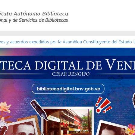
eyes y acuerdos expedidos por la Asamblea Constituyente del Estado 
aterial gráfico]
chez [material gráfico]
de la República de Venezuela año CXXXIII Mes V, Caracas 09 de marzo
ico de obras de Modesta Bor