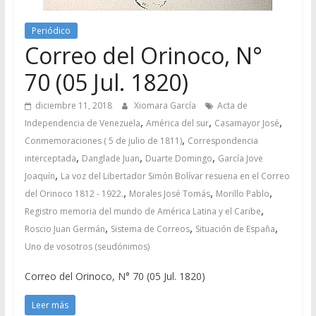
Periódico
Correo del Orinoco, N°
70 (05 Jul. 1820)
diciembre 11, 2018
Xiomara García
Acta de
,
,
,
Independencia de Venezuela
América del sur
Casamayor José
,
Conmemoraciones ( 5 de julio de 1811)
Correspondencia
,
,
,
interceptada
Danglade Juan
Duarte Domingo
García Jove
,
Joaquín
La voz del Libertador Simón Bolívar resuena en el Correo
,
,
,
del Orinoco 1812 - 1922.
Morales José Tomás
Morillo Pablo
,
Registro memoria del mundo de América Latina y el Caribe
,
,
,
Roscio Juan Germán
Sistema de Correos
Situación de España
Uno de vosotros (seudónimos)
Correo del Orinoco, N° 70 (05 Jul. 1820)
Leer más