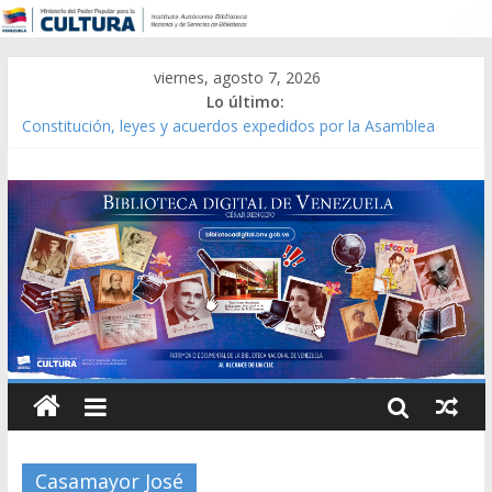
viernes, agosto 7, 2026
Lo último:
Constitución, leyes y acuerdos expedidos por la Asamblea
Constituyente del Estado Lara en 1881.
Una Parálisis [material gráfico]
Modesta Bor Sánchez [material gráfico]
Gaceta Oficial de la República de Venezuela año CXXXIII Mes V,
Caracas 09 de marzo de 2006 N° 38.394
Catálogo temático de obras de Modesta Bor
Casamayor José