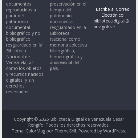
documentos
preservación en el
Escribe al Correo
reproducidos a
tiempo del
Electrónico!
partir del
patrimonio
biblioteca.digital@
patrimonio
documental
bnv.gob.ve
documental
resguardado en la
bibliográfico y no
Biblioteca
bibliográfico,
Nacional como
resguardado en la
memoria colectiva
Biblioteca
bibliográfica,
Nacional de
hemerográfica y
Venezuela, así
audiovisual del
como los objetos
país.
y recursos nacidos
digitales, y sin
derechos
reservados.
Copyright © 2026
Biblioteca Digital de Venezuela César
Rengifo
. Todos los derechos reservados.
Tema: ColorMag por
ThemeGrill
. Powered by
WordPress
.