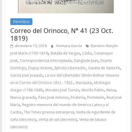
Periódico
Correo del Orinoco, N° 41 (23 Oct.
1819)
diciembre 10, 2018
Xiomara García
Barreiro Manjón
,
,
,
José María (1793-1819)
Batalla de Vargas
Cádiz
Casamayor
,
,
,
José
Correspondencia interceptada
Danglade Juan
Duarte
,
,
,
,
Domingo
Dupuy Vicente
Ejército Libertador
Gaceta de Santa Fe
,
García Jove Joaquín
La voz del Libertador Simón Bolívar resuena
,
,
en el Correo del Orinoco 1812 - 1922.
Mariquita
McGregor
,
,
,
,
Gregor (1786-1845)
Morales José Tomás
Morillo Pablo
Neiva
,
,
,
,
Nueva granada
Páez José Antonio
Piratería
Portobelo
Real José
,
María
Registro memoria del mundo de América Latina y el
,
,
Caribe
The Times (prensa extranjera)
Venta de Agurdiente de
,
,
caña (decretos)
Venta de sal (decretos)
Venta de tabaco
(decretos)