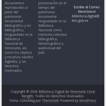
documentos
preservación en el
Escribe al Correo
reproducidos a
tiempo del
Electrónico!
partir del
patrimonio
biblioteca.digital@
patrimonio
documental
bnv.gob.ve
documental
resguardado en la
bibliográfico y no
Biblioteca
bibliográfico,
Nacional como
resguardado en la
memoria colectiva
Biblioteca
bibliográfica,
Nacional de
hemerográfica y
Venezuela, así
audiovisual del
como los objetos
país.
y recursos nacidos
digitales, y sin
derechos
reservados.
Copyright © 2026
Biblioteca Digital de Venezuela César
Rengifo
. Todos los derechos reservados.
Tema: ColorMag por
ThemeGrill
. Powered by
WordPress
.