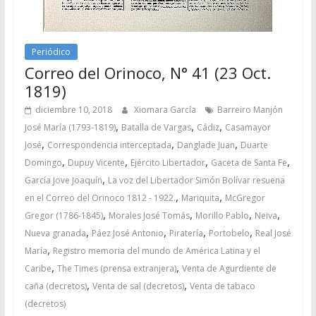
Periódico
Correo del Orinoco, N° 41 (23 Oct.
1819)
diciembre 10, 2018
Xiomara García
Barreiro Manjón
,
,
,
José María (1793-1819)
Batalla de Vargas
Cádiz
Casamayor
,
,
,
José
Correspondencia interceptada
Danglade Juan
Duarte
,
,
,
,
Domingo
Dupuy Vicente
Ejército Libertador
Gaceta de Santa Fe
,
García Jove Joaquín
La voz del Libertador Simón Bolívar resuena
,
,
en el Correo del Orinoco 1812 - 1922.
Mariquita
McGregor
,
,
,
,
Gregor (1786-1845)
Morales José Tomás
Morillo Pablo
Neiva
,
,
,
,
Nueva granada
Páez José Antonio
Piratería
Portobelo
Real José
,
María
Registro memoria del mundo de América Latina y el
,
,
Caribe
The Times (prensa extranjera)
Venta de Agurdiente de
,
,
caña (decretos)
Venta de sal (decretos)
Venta de tabaco
(decretos)