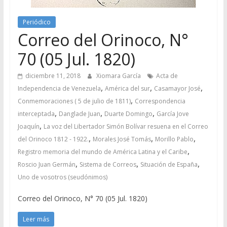
Periódico
Correo del Orinoco, N°
70 (05 Jul. 1820)
diciembre 11, 2018
Xiomara García
Acta de
,
,
,
Independencia de Venezuela
América del sur
Casamayor José
,
Conmemoraciones ( 5 de julio de 1811)
Correspondencia
,
,
,
interceptada
Danglade Juan
Duarte Domingo
García Jove
,
Joaquín
La voz del Libertador Simón Bolívar resuena en el Correo
,
,
,
del Orinoco 1812 - 1922.
Morales José Tomás
Morillo Pablo
,
Registro memoria del mundo de América Latina y el Caribe
,
,
,
Roscio Juan Germán
Sistema de Correos
Situación de España
Uno de vosotros (seudónimos)
Correo del Orinoco, N° 70 (05 Jul. 1820)
Leer más