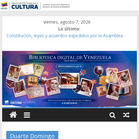
viernes, agosto 7, 2026
Lo último:
Constitución, leyes y acuerdos expedidos por la Asamblea
Constituyente del Estado Lara en 1881.
Una Parálisis [material gráfico]
Modesta Bor Sánchez [material gráfico]
Gaceta Oficial de la República de Venezuela año CXXXIII Mes V,
Caracas 09 de marzo de 2006 N° 38.394
Catálogo temático de obras de Modesta Bor
Duarte Domingo