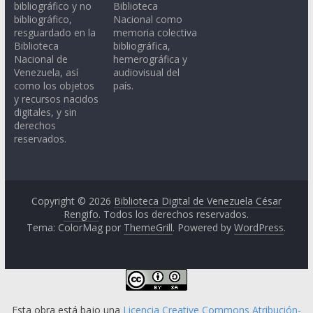
bibliográfico y no
Biblioteca
bibliográfico,
Nacional como
resguardado en la
memoria colectiva
Biblioteca
bibliográfica,
Nacional de
hemerográfica y
Venezuela, así
audiovisual del
como los objetos
país.
y recursos nacidos
digitales, y sin
derechos
reservados.
Copyright © 2026
Biblioteca Digital de Venezuela César
Rengifo
. Todos los derechos reservados.
Tema: ColorMag por
ThemeGrill
. Powered by
WordPress
.
Esta obra está bajo una
Licencia Creative Commons Atribución-