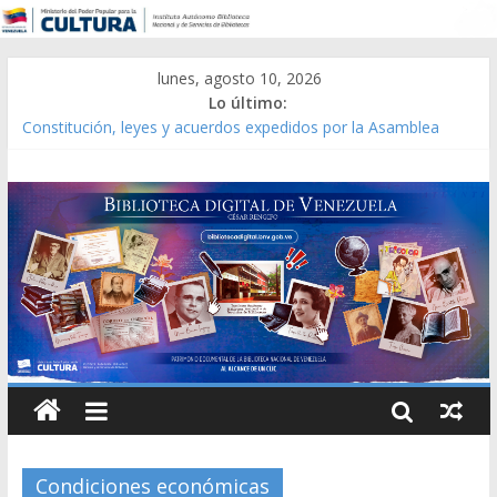
lunes, agosto 10, 2026
Lo último:
Constitución, leyes y acuerdos expedidos por la Asamblea
Constituyente del Estado Lara en 1881.
Una Parálisis [material gráfico]
Modesta Bor Sánchez [material gráfico]
Gaceta Oficial de la República de Venezuela año CXXXIII Mes V,
Caracas 09 de marzo de 2006 N° 38.394
Catálogo temático de obras de Modesta Bor
Condiciones económicas