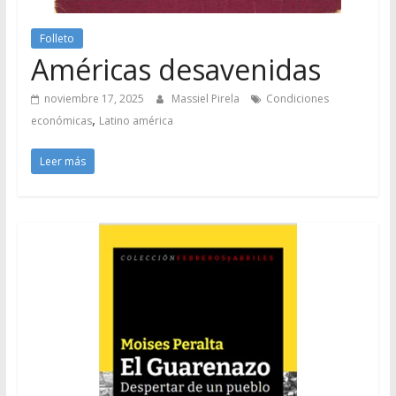
Folleto
Américas desavenidas
noviembre 17, 2025
Massiel Pirela
Condiciones
,
económicas
Latino américa
Leer más