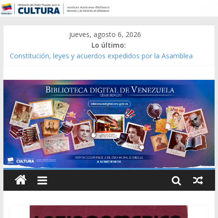
jueves, agosto 6, 2026
Lo último:
Constitución, leyes y acuerdos expedidos por la Asamblea
Constituyente del Estado Lara en 1881.
Una Parálisis [material gráfico]
Modesta Bor Sánchez [material gráfico]
Gaceta Oficial de la República de Venezuela año CXXXIII Mes V,
Caracas 09 de marzo de 2006 N° 38.394
Catálogo temático de obras de Modesta Bor