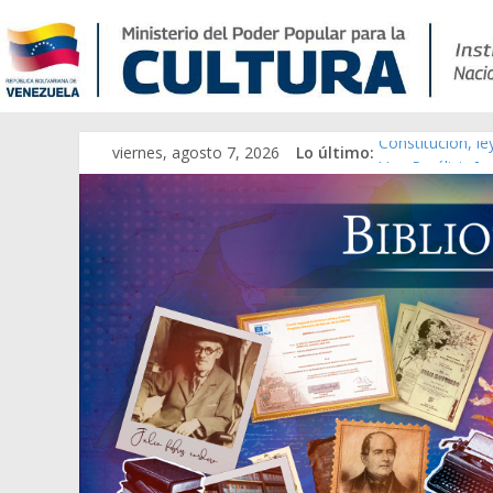
viernes, agosto 7, 2026
Lo último:
Constitución, l
Una Parálisis [m
Modesta Bor Sán
Gaceta Oficial 
Catálogo temát