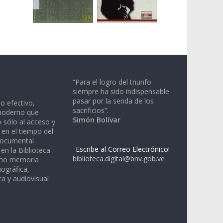
“Para el logro del triunfo
siempre ha sido indispensable
pasar por la senda de los
io efectivo,
sacrificios”.
moderno que
Simón Bolívar
 sólo al acceso y
 en el tiempo del
documental
Escribe al Correo Electrónico!
en la Biblioteca
biblioteca.digital@bnv.gob.ve
omo memoria
iográfica,
a y audiovisual