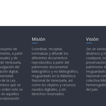
Misión
Visión
 conjunto de
Coordinar, recopilar,
Ser un servic
mente, a partir
normalizar y difundir los
dinámico y 
isuales y de
diferentes documentos
coadyuve, no
l de Venezuela,
reproducidos a partir del
preservación
vulgación del
patrimonio documental
patrimonio 
ción digital,
bibliográfico y no bibliográfico,
resguardado 
iversidad
resguardado en la Biblioteca
Nacional c
a de la Ley
Nacional de Venezuela, así
colectiva bibl
rminos que se
como los objetos y recursos
hemerográfic
e orden solo se
nacidos digitales, y sin
del país.
o en aquellos
derechos reservados.
ncorporación