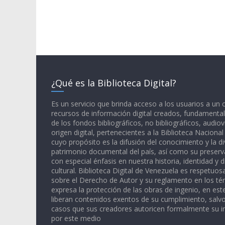
¿Qué es la Biblioteca Digital?
Es un servicio que brinda acceso a los usuarios a un
recursos de información digital creados, fundamental
de los fondos bibliográficos, no bibliográficos, audiov
origen digital, pertenecientes a la Biblioteca Naciona
cuyo propósito es la difusión del conocimiento y la di
patrimonio documental del país, así como su preserva
con especial énfasis en nuestra historia, identidad y d
cultural. Biblioteca Digital de Venezuela es respetuos
sobre el Derecho de Autor y su reglamento en los té
expresa la protección de las obras de ingenio, en est
liberan contenidos exentos de su cumplimiento, salv
casos que sus creadores autoricen formalmente su i
por este medio