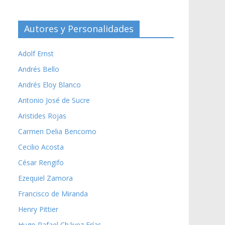
Autores y Personalidades
Adolf Ernst
Andrés Bello
Andrés Eloy Blanco
Antonio José de Sucre
Aristides Rojas
Carmen Delia Bencomo
Cecilio Acosta
César Rengifo
Ezequiel Zamora
Francisco de Miranda
Henry Pittier
Hugo Rafael Chávez Frías