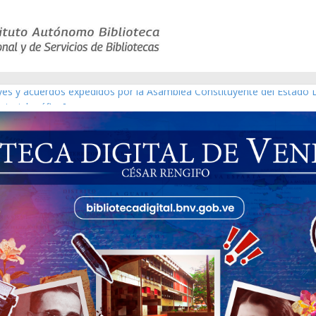
eyes y acuerdos expedidos por la Asamblea Constituyente del Estado 
aterial gráfico]
chez [material gráfico]
de la República de Venezuela año CXXXIII Mes V, Caracas 09 de marzo
ico de obras de Modesta Bor