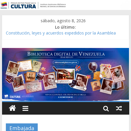
sábado, agosto 8, 2026
Lo último:
Constitución, leyes y acuerdos expedidos por la Asamblea
Constituyente del Estado Lara en 1881.
Una Parálisis [material gráfico]
Modesta Bor Sánchez [material gráfico]
Gaceta Oficial de la República de Venezuela año CXXXIII Mes V,
Caracas 09 de marzo de 2006 N° 38.394
Catálogo temático de obras de Modesta Bor
Embajada