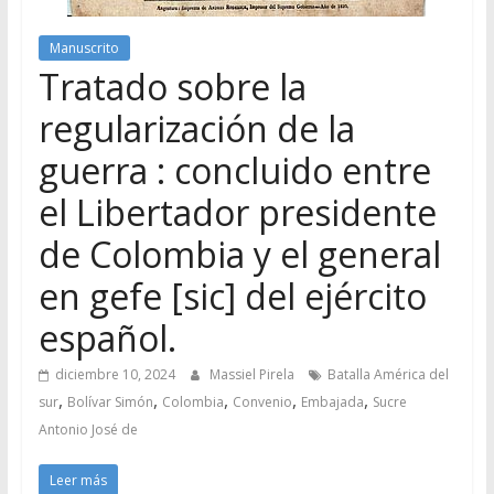
Manuscrito
Tratado sobre la
regularización de la
guerra : concluido entre
el Libertador presidente
de Colombia y el general
en gefe [sic] del ejército
español.
diciembre 10, 2024
Massiel Pirela
Batalla América del
,
,
,
,
,
sur
Bolívar Simón
Colombia
Convenio
Embajada
Sucre
Antonio José de
Leer más