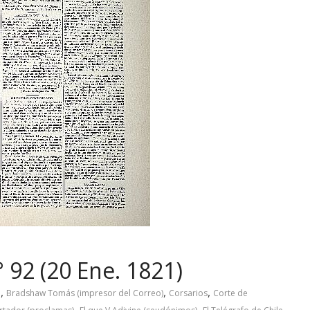
 92 (20 Ene. 1821)
,
,
,
o
Bradshaw Tomás (impresor del Correo)
Corsarios
Corte de
,
,