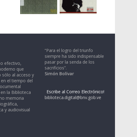
“Para el logro del triunfo
siempre ha sido indispensable
pasar por la senda de los
io efectivo,
sacrificios”.
moderno que
Simón Bolívar
 sólo al acceso y
 en el tiempo del
documental
Escribe al Correo Electrónico!
en la Biblioteca
biblioteca.digital@bnv.gob.ve
omo memoria
iográfica,
a y audiovisual