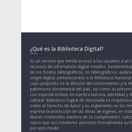
¿Qué es la Biblioteca Digital?
Es un servicio que brinda acceso a los usuarios a un
recursos de información digital creados, fundamental
de los fondos bibliográficos, no bibliográficos, audiov
origen digital, pertenecientes a la Biblioteca Naciona
cuyo propósito es la difusión del conocimiento y la di
patrimonio documental del país, así como su preserva
con especial énfasis en nuestra historia, identidad y d
cultural. Biblioteca Digital de Venezuela es respetuos
sobre el Derecho de Autor y su reglamento en los té
expresa la protección de las obras de ingenio, en est
liberan contenidos exentos de su cumplimiento, salv
casos que sus creadores autoricen formalmente su i
por este medio