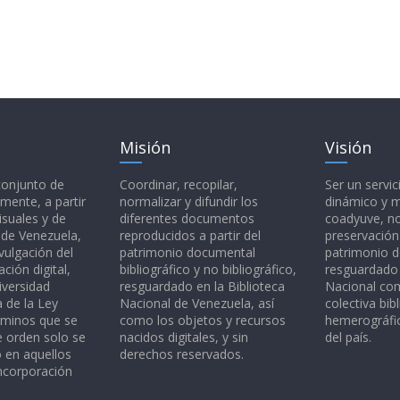
Misión
Visión
 conjunto de
Coordinar, recopilar,
Ser un servic
mente, a partir
normalizar y difundir los
dinámico y 
isuales y de
diferentes documentos
coadyuve, no
l de Venezuela,
reproducidos a partir del
preservación
vulgación del
patrimonio documental
patrimonio 
ción digital,
bibliográfico y no bibliográfico,
resguardado 
iversidad
resguardado en la Biblioteca
Nacional c
a de la Ley
Nacional de Venezuela, así
colectiva bibl
rminos que se
como los objetos y recursos
hemerográfic
e orden solo se
nacidos digitales, y sin
del país.
o en aquellos
derechos reservados.
ncorporación