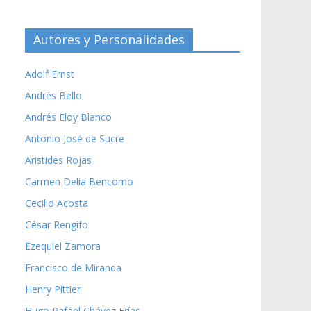
Autores y Personalidades
Adolf Ernst
Andrés Bello
Andrés Eloy Blanco
Antonio José de Sucre
Aristides Rojas
Carmen Delia Bencomo
Cecilio Acosta
César Rengifo
Ezequiel Zamora
Francisco de Miranda
Henry Pittier
Hugo Rafael Chávez Frías