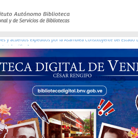
eyes y acuerdos expedidos por la Asamblea Constituyente del Estado 
aterial gráfico]
chez [material gráfico]
de la República de Venezuela año CXXXIII Mes V, Caracas 09 de marzo
ico de obras de Modesta Bor