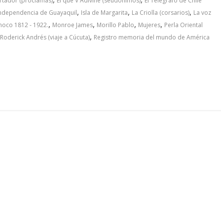
bertador (proclamas)
El que V Adivine (seudónimos)
El Telégrafo de Chile
,
,
,
ndependencia de Guayaquil
Isla de Margarita
La Criolla (corsarios)
La voz
,
,
,
,
noco 1812 - 1922.
Monroe James
Morillo Pablo
Mujeres
Perla Oriental
,
Roderick Andrés (viaje a Cúcuta)
Registro memoria del mundo de América