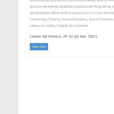
Almirantazgo
Educación
Ejército Libertador
Ejército li
,
,
(prensa extranjera)
Estadística poblacional (Angostura)
I
del Libertador Simón Bolívar resuena en el Correo del Ori
,
,
,
(corsarios)
Piratería
Prensa Extranjera
Querel Francisco 
,
Latina y el Caribe
Tratado de Armisticio
Correo del Orinoco, N° 92 (20 Ene. 1821)
Leer más