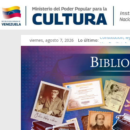
viernes, agosto 7, 2026
Lo último:
Constitución, l
Una Parálisis [m
Modesta Bor Sán
Gaceta Oficial 
Catálogo temát