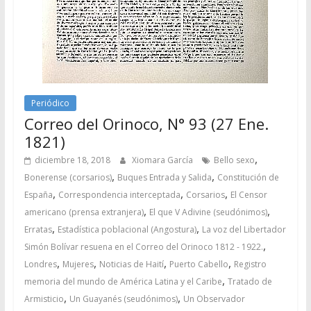
Periódico
Correo del Orinoco, N° 93 (27 Ene.
1821)
,
diciembre 18, 2018
Xiomara García
Bello sexo
,
,
Bonerense (corsarios)
Buques Entrada y Salida
Constitución de
,
,
,
España
Correspondencia interceptada
Corsarios
El Censor
,
,
americano (prensa extranjera)
El que V Adivine (seudónimos)
,
,
Erratas
Estadística poblacional (Angostura)
La voz del Libertador
,
Simón Bolívar resuena en el Correo del Orinoco 1812 - 1922.
,
,
,
,
Londres
Mujeres
Noticias de Haití
Puerto Cabello
Registro
,
memoria del mundo de América Latina y el Caribe
Tratado de
,
,
Armisticio
Un Guayanés (seudónimos)
Un Observador