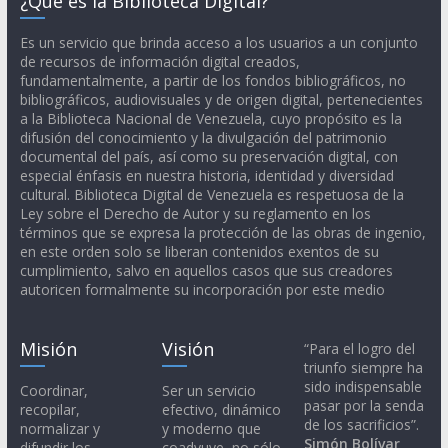
¿Qué es la Biblioteca Digital?
Es un servicio que brinda acceso a los usuarios a un conjunto
de recursos de información digital creados,
fundamentalmente, a partir de los fondos bibliográficos, no
bibliográficos, audiovisuales y de origen digital, pertenecientes
a la Biblioteca Nacional de Venezuela, cuyo propósito es la
difusión del conocimiento y la divulgación del patrimonio
documental del país, así como su preservación digital, con
especial énfasis en nuestra historia, identidad y diversidad
cultural. Biblioteca Digital de Venezuela es respetuosa de la
Ley sobre el Derecho de Autor y su reglamento en los
términos que se expresa la protección de las obras de ingenio,
en este orden solo se liberan contenidos exentos de su
cumplimiento, salvo en aquellos casos que sus creadores
autoricen formalmente su incorporación por este medio
Misión
Visión
“Para el logro del
triunfo siempre ha
sido indispensable
Coordinar,
Ser un servicio
pasar por la senda
recopilar,
efectivo, dinámico
de los sacrificios”.
normalizar y
y moderno que
Simón Bolívar
difundir los
coadyuve, no sólo