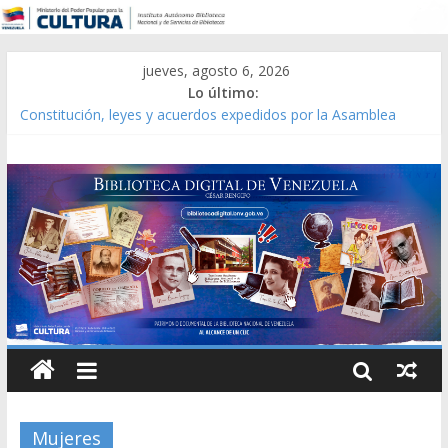
jueves, agosto 6, 2026
Lo último:
Constitución, leyes y acuerdos expedidos por la Asamblea
Constituyente del Estado Lara en 1881.
Una Parálisis [material gráfico]
Modesta Bor Sánchez [material gráfico]
Gaceta Oficial de la República de Venezuela año CXXXIII Mes V,
Caracas 09 de marzo de 2006 N° 38.394
Catálogo temático de obras de Modesta Bor
Mujeres