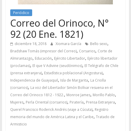
Periódico
Correo del Orinoco, N°
92 (20 Ene. 1821)
,
diciembre 18, 2018
Xiomara García
Bello sexo
,
,
Bradshaw Tomás (impresor del Correo)
Corsarios
Corte de
,
,
,
Almirantazgo
Educación
Ejército Libertador
Ejército libertador
,
,
(proclamas)
El que V Adivine (seudónimos)
El Telégrafo de Chile
,
,
(prensa extranjera)
Estadística poblacional (Angostura)
,
,
Independencia de Guayaquil
Isla de Margarita
La Criolla
,
(corsarios)
La voz del Libertador Simón Bolívar resuena en el
,
,
,
Correo del Orinoco 1812 - 1922.
Monroe James
Morillo Pablo
,
,
,
,
Mujeres
Perla Oriental (corsarios)
Piratería
Prensa Extranjera
,
Querel Francisco Roderick Andrés (viaje a Cúcuta)
Registro
,
memoria del mundo de América Latina y el Caribe
Tratado de
Armisticio