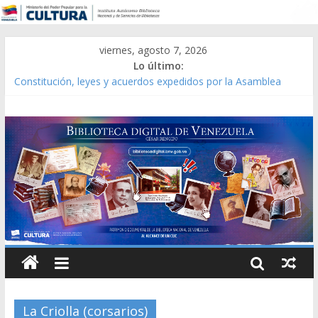
viernes, agosto 7, 2026
Lo último:
Constitución, leyes y acuerdos expedidos por la Asamblea
Constituyente del Estado Lara en 1881.
Una Parálisis [material gráfico]
Modesta Bor Sánchez [material gráfico]
Gaceta Oficial de la República de Venezuela año CXXXIII Mes V,
Caracas 09 de marzo de 2006 N° 38.394
Catálogo temático de obras de Modesta Bor
La Criolla (corsarios)