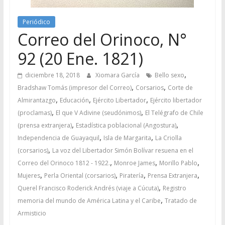
Periódico
Correo del Orinoco, N°
92 (20 Ene. 1821)
,
diciembre 18, 2018
Xiomara García
Bello sexo
,
,
Bradshaw Tomás (impresor del Correo)
Corsarios
Corte de
,
,
,
Almirantazgo
Educación
Ejército Libertador
Ejército libertador
,
,
(proclamas)
El que V Adivine (seudónimos)
El Telégrafo de Chile
,
,
(prensa extranjera)
Estadística poblacional (Angostura)
,
,
Independencia de Guayaquil
Isla de Margarita
La Criolla
,
(corsarios)
La voz del Libertador Simón Bolívar resuena en el
,
,
,
Correo del Orinoco 1812 - 1922.
Monroe James
Morillo Pablo
,
,
,
,
Mujeres
Perla Oriental (corsarios)
Piratería
Prensa Extranjera
,
Querel Francisco Roderick Andrés (viaje a Cúcuta)
Registro
,
memoria del mundo de América Latina y el Caribe
Tratado de
Armisticio