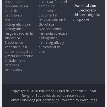
documentos
preservación en el
Escribe al Correo
reproducidos a
tiempo del
Electrónico!
partir del
patrimonio
biblioteca.digital@
patrimonio
documental
bnv.gob.ve
documental
resguardado en la
bibliográfico y no
Biblioteca
bibliográfico,
Nacional como
resguardado en la
memoria colectiva
Biblioteca
bibliográfica,
Nacional de
hemerográfica y
Venezuela, así
audiovisual del
como los objetos
país.
y recursos nacidos
digitales, y sin
derechos
reservados.
Copyright © 2026
Biblioteca Digital de Venezuela César
Rengifo
. Todos los derechos reservados.
Tema: ColorMag por
ThemeGrill
. Powered by
WordPress
.