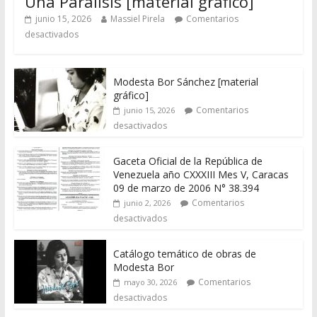
Una Parálisis [material gráfico]
junio 15, 2026
Massiel Pirela
Comentarios
desactivados
Modesta Bor Sánchez [material
gráfico]
Comentarios
junio 15, 2026
desactivados
Gaceta Oficial de la República de
Venezuela año CXXXIII Mes V, Caracas
09 de marzo de 2006 N° 38.394
Comentarios
junio 2, 2026
desactivados
Catálogo temático de obras de
Modesta Bor
Comentarios
mayo 30, 2026
desactivados