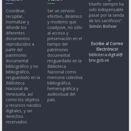
triunfo siempre ha
sido indispensable
Coordinar,
Ser un servicio
pasar por la senda
recopilar,
efectivo, dinámico
de los sacrificios”.
normalizar y
y moderno que
Simón Bolívar
difundir los
coadyuve, no sólo
diferentes
al acceso y
documentos
preservación en el
Escribe al Correo
reproducidos a
tiempo del
Electrónico!
partir del
patrimonio
biblioteca.digital@
patrimonio
documental
bnv.gob.ve
documental
resguardado en la
bibliográfico y no
Biblioteca
bibliográfico,
Nacional como
resguardado en la
memoria colectiva
Biblioteca
bibliográfica,
Nacional de
hemerográfica y
Venezuela, así
audiovisual del
como los objetos
país.
y recursos nacidos
digitales, y sin
derechos
reservados.