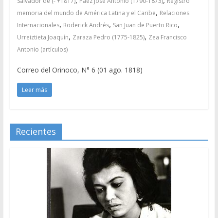
Salvador de (- +1817)
Páez José Antonio (1790-1873)
Registro
,
memoria del mundo de América Latina y el Caribe
Relaciones
,
,
,
Internacionales
Roderick Andrés
San Juan de Puerto Rico
,
,
Urreiztieta Joaquín
Zaraza Pedro (1775-1825)
Zea Francisco
Antonio (artículos)
Correo del Orinoco, N° 6 (01 ago. 1818)
Leer más
Recientes