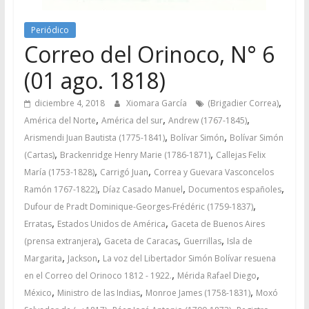
Periódico
Correo del Orinoco, N° 6
(01 ago. 1818)
,
diciembre 4, 2018
Xiomara García
(Brigadier Correa)
,
,
,
América del Norte
América del sur
Andrew (1767-1845)
,
,
Arismendi Juan Bautista (1775-1841)
Bolívar Simón
Bolívar Simón
,
,
(Cartas)
Brackenridge Henry Marie (1786-1871)
Callejas Felix
,
,
María (1753-1828)
Carrigó Juan
Correa y Guevara Vasconcelos
,
,
,
Ramón 1767-1822)
Díaz Casado Manuel
Documentos españoles
,
Dufour de Pradt Dominique-Georges-Frédéric (1759-1837)
,
,
Erratas
Estados Unidos de América
Gaceta de Buenos Aires
,
,
,
(prensa extranjera)
Gaceta de Caracas
Guerrillas
Isla de
,
,
Margarita
Jackson
La voz del Libertador Simón Bolívar resuena
,
,
en el Correo del Orinoco 1812 - 1922.
Mérida Rafael Diego
,
,
,
México
Ministro de las Indias
Monroe James (1758-1831)
Moxó
,
,