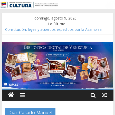
domingo, agosto 9, 2026
Lo último:
Constitución, leyes y acuerdos expedidos por la Asamblea
Constituyente del Estado Lara en 1881.
Una Parálisis [material gráfico]
Modesta Bor Sánchez [material gráfico]
Gaceta Oficial de la República de Venezuela año CXXXIII Mes V,
Caracas 09 de marzo de 2006 N° 38.394
Catálogo temático de obras de Modesta Bor
Díaz Casado Manuel