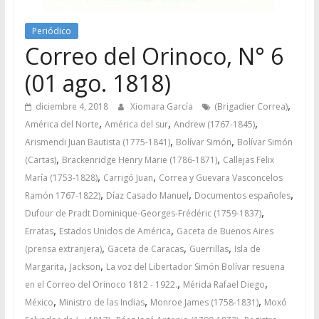
Periódico
Correo del Orinoco, N° 6
(01 ago. 1818)
,
diciembre 4, 2018
Xiomara García
(Brigadier Correa)
,
,
,
América del Norte
América del sur
Andrew (1767-1845)
,
,
Arismendi Juan Bautista (1775-1841)
Bolívar Simón
Bolívar Simón
,
,
(Cartas)
Brackenridge Henry Marie (1786-1871)
Callejas Felix
,
,
María (1753-1828)
Carrigó Juan
Correa y Guevara Vasconcelos
,
,
,
Ramón 1767-1822)
Díaz Casado Manuel
Documentos españoles
,
Dufour de Pradt Dominique-Georges-Frédéric (1759-1837)
,
,
Erratas
Estados Unidos de América
Gaceta de Buenos Aires
,
,
,
(prensa extranjera)
Gaceta de Caracas
Guerrillas
Isla de
,
,
Margarita
Jackson
La voz del Libertador Simón Bolívar resuena
,
,
en el Correo del Orinoco 1812 - 1922.
Mérida Rafael Diego
,
,
,
México
Ministro de las Indias
Monroe James (1758-1831)
Moxó
,
,