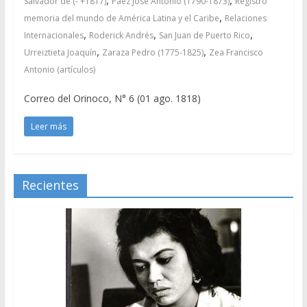
Salvador de (- +1817)
Páez José Antonio (1790-1873)
Registro
,
memoria del mundo de América Latina y el Caribe
Relaciones
,
,
,
Internacionales
Roderick Andrés
San Juan de Puerto Rico
,
,
Urreiztieta Joaquín
Zaraza Pedro (1775-1825)
Zea Francisco
Antonio (artículos)
Correo del Orinoco, N° 6 (01 ago. 1818)
Leer más
Recientes