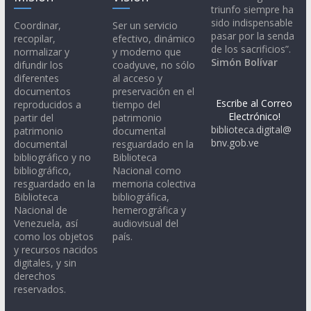
triunfo siempre ha
sido indispensable
Coordinar,
Ser un servicio
pasar por la senda
recopilar,
efectivo, dinámico
de los sacrificios”.
normalizar y
y moderno que
Simón Bolívar
difundir los
coadyuve, no sólo
diferentes
al acceso y
documentos
preservación en el
Escribe al Correo
reproducidos a
tiempo del
Electrónico!
partir del
patrimonio
biblioteca.digital@
patrimonio
documental
bnv.gob.ve
documental
resguardado en la
bibliográfico y no
Biblioteca
bibliográfico,
Nacional como
resguardado en la
memoria colectiva
Biblioteca
bibliográfica,
Nacional de
hemerográfica y
Venezuela, así
audiovisual del
como los objetos
país.
y recursos nacidos
digitales, y sin
derechos
reservados.