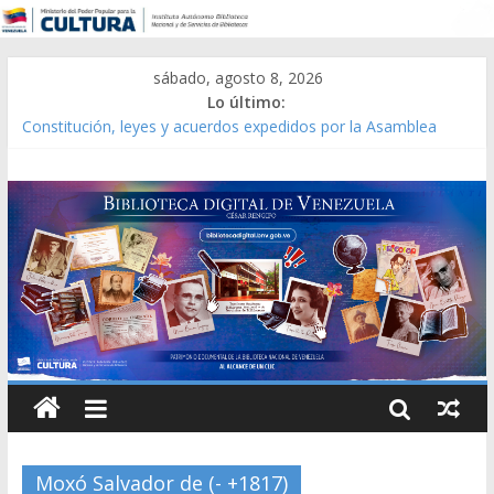
sábado, agosto 8, 2026
Lo último:
Constitución, leyes y acuerdos expedidos por la Asamblea
Constituyente del Estado Lara en 1881.
Una Parálisis [material gráfico]
Modesta Bor Sánchez [material gráfico]
Gaceta Oficial de la República de Venezuela año CXXXIII Mes V,
Caracas 09 de marzo de 2006 N° 38.394
Catálogo temático de obras de Modesta Bor
Moxó Salvador de (- +1817)