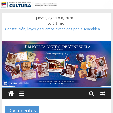
jueves, agosto 6, 2026
Lo último:
Constitución, leyes y acuerdos expedidos por la Asamblea
Constituyente del Estado Lara en 1881.
Una Parálisis [material gráfico]
Modesta Bor Sánchez [material gráfico]
Gaceta Oficial de la República de Venezuela año CXXXIII Mes V,
Caracas 09 de marzo de 2006 N° 38.394
Catálogo temático de obras de Modesta Bor
Documentos