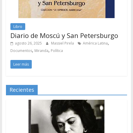
Libro
Diario de Moscú y San Petersburgo
,
agosto 26, 2025
Massiel Pirela
América Latina
,
,
Documentos
Miranda
Política
Leer más
Recientes