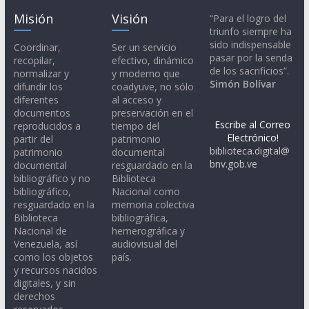
Misión
Visión
“Para el logro del
triunfo siempre ha
sido indispensable
Coordinar,
Ser un servicio
pasar por la senda
recopilar,
efectivo, dinámico
de los sacrificios”.
normalizar y
y moderno que
Simón Bolívar
difundir los
coadyuve, no sólo
diferentes
al acceso y
documentos
preservación en el
Escribe al Correo
reproducidos a
tiempo del
Electrónico!
partir del
patrimonio
biblioteca.digital@
patrimonio
documental
bnv.gob.ve
documental
resguardado en la
bibliográfico y no
Biblioteca
bibliográfico,
Nacional como
resguardado en la
memoria colectiva
Biblioteca
bibliográfica,
Nacional de
hemerográfica y
Venezuela, así
audiovisual del
como los objetos
país.
y recursos nacidos
digitales, y sin
derechos