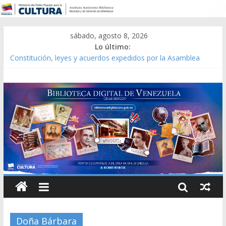
sábado, agosto 8, 2026
Lo último:
Constitución, leyes y acuerdos expedidos por la Asamblea
Constituyente del Estado Lara en 1881.
Una Parálisis [material gráfico]
Modesta Bor Sánchez [material gráfico]
Gaceta Oficial de la República de Venezuela año CXXXIII Mes V,
Caracas 09 de marzo de 2006 N° 38.394
Catálogo temático de obras de Modesta Bor
Doña Bárbara