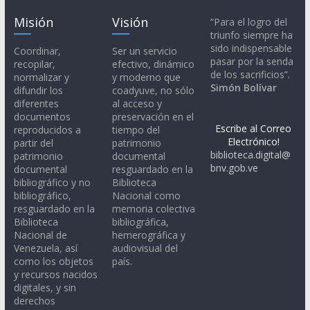
Misión
Visión
“Para el logro del
triunfo siempre ha
sido indispensable
Coordinar,
Ser un servicio
pasar por la senda
recopilar,
efectivo, dinámico
de los sacrificios”.
normalizar y
y moderno que
Simón Bolívar
difundir los
coadyuve, no sólo
diferentes
al acceso y
documentos
preservación en el
Escribe al Correo
reproducidos a
tiempo del
Electrónico!
partir del
patrimonio
biblioteca.digital@
patrimonio
documental
bnv.gob.ve
documental
resguardado en la
bibliográfico y no
Biblioteca
bibliográfico,
Nacional como
resguardado en la
memoria colectiva
Biblioteca
bibliográfica,
Nacional de
hemerográfica y
Venezuela, así
audiovisual del
como los objetos
país.
y recursos nacidos
digitales, y sin
derechos