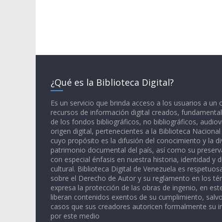
¿Qué es la Biblioteca Digital?
Es un servicio que brinda acceso a los usuarios a un
recursos de información digital creados, fundamental
de los fondos bibliográficos, no bibliográficos, audiov
origen digital, pertenecientes a la Biblioteca Naciona
cuyo propósito es la difusión del conocimiento y la di
patrimonio documental del país, así como su preserva
con especial énfasis en nuestra historia, identidad y d
cultural. Biblioteca Digital de Venezuela es respetuos
sobre el Derecho de Autor y su reglamento en los té
expresa la protección de las obras de ingenio, en est
liberan contenidos exentos de su cumplimiento, salv
casos que sus creadores autoricen formalmente su i
por este medio