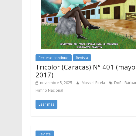
Recurso contínuo
Revista
Tricolor (Caracas) N° 401 (mayo
2017)
noviembre 5, 2025
Massiel Pirela
Doña Bárba
Himno Nacional
Leer más
Revista