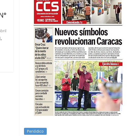
 N°
bril
,
l
Periódico