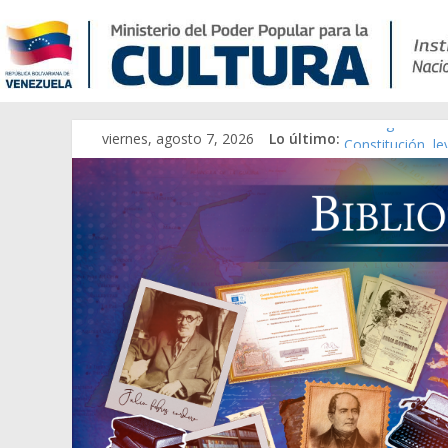
viernes, agosto 7, 2026
Lo último:
Catálogo temát
Constitución, l
Una Parálisis [m
Modesta Bor Sán
Gaceta Oficial 