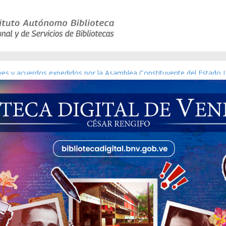
ico de obras de Modesta Bor
eyes y acuerdos expedidos por la Asamblea Constituyente del Estado 
aterial gráfico]
chez [material gráfico]
de la República de Venezuela año CXXXIII Mes V, Caracas 09 de marzo