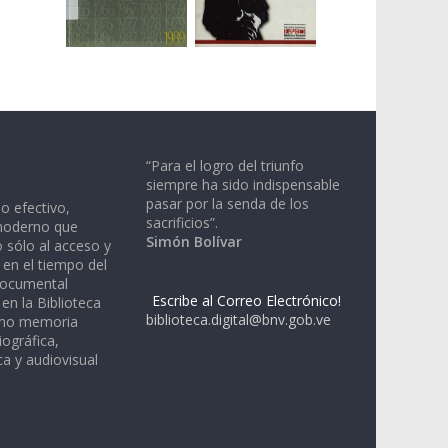
“Para el logro del triunfo
siempre ha sido indispensable
pasar por la senda de los
io efectivo,
sacrificios”.
moderno que
Simón Bolívar
 sólo al acceso y
 en el tiempo del
documental
Escribe al Correo Electrónico!
en la Biblioteca
biblioteca.digital@bnv.gob.ve
omo memoria
iográfica,
a y audiovisual