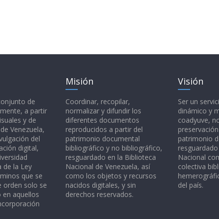
Misión
Visión
 conjunto de
Coordinar, recopilar,
Ser un servic
mente, a partir
normalizar y difundir los
dinámico y 
isuales y de
diferentes documentos
coadyuve, no
l de Venezuela,
reproducidos a partir del
preservación
vulgación del
patrimonio documental
patrimonio 
ción digital,
bibliográfico y no bibliográfico,
resguardado 
iversidad
resguardado en la Biblioteca
Nacional c
a de la Ley
Nacional de Venezuela, así
colectiva bibl
rminos que se
como los objetos y recursos
hemerográfic
e orden solo se
nacidos digitales, y sin
del país.
o en aquellos
derechos reservados.
ncorporación