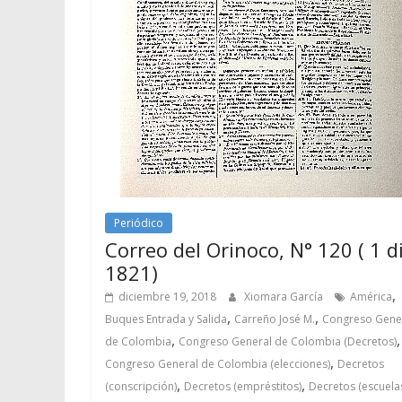
Periódico
Correo del Orinoco, N° 120 ( 1 di
1821)
,
diciembre 19, 2018
Xiomara García
América
,
,
Buques Entrada y Salida
Carreño José M.
Congreso Gene
,
,
de Colombia
Congreso General de Colombia (Decretos)
,
Congreso General de Colombia (elecciones)
Decretos
,
,
(conscripción)
Decretos (empréstitos)
Decretos (escuela