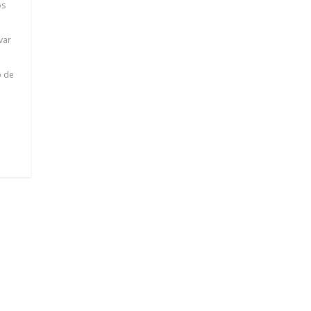
os
var
o de