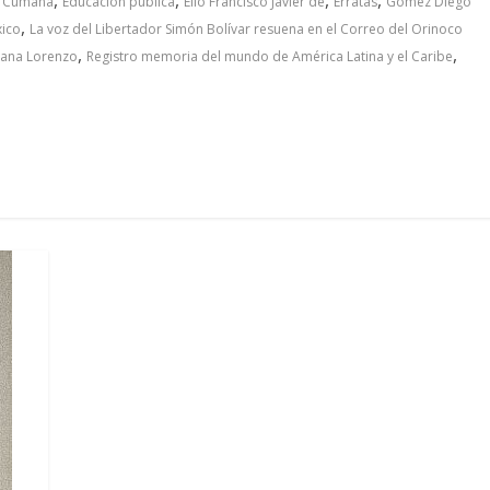
Cumaná
Educación pública
Elio Francisco Javier de
Erratas
Gómez Diego
,
ico
La voz del Libertador Simón Bolívar resuena en el Correo del Orinoco
,
,
tana Lorenzo
Registro memoria del mundo de América Latina y el Caribe