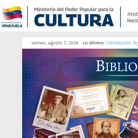
viernes, agosto 7, 2026
Lo último:
Constitución, l
Una Parálisis [m
Modesta Bor Sán
Gaceta Oficial 
Catálogo temát