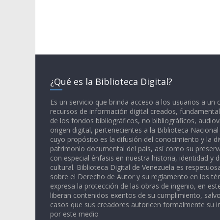
¿Qué es la Biblioteca Digital?
Es un servicio que brinda acceso a los usuarios a un
recursos de información digital creados, fundamental
de los fondos bibliográficos, no bibliográficos, audiov
origen digital, pertenecientes a la Biblioteca Naciona
cuyo propósito es la difusión del conocimiento y la di
patrimonio documental del país, así como su preserva
con especial énfasis en nuestra historia, identidad y d
cultural. Biblioteca Digital de Venezuela es respetuos
sobre el Derecho de Autor y su reglamento en los té
expresa la protección de las obras de ingenio, en est
liberan contenidos exentos de su cumplimiento, salv
casos que sus creadores autoricen formalmente su i
por este medio