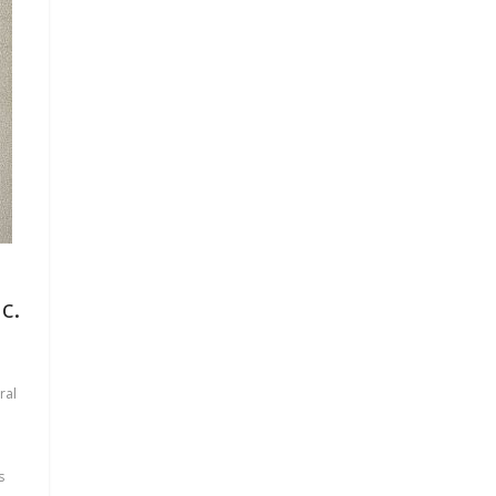
c.
ral
s