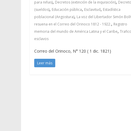
,
,
para niñas)
Decretos (extinción de la inquisición)
Decret
,
,
,
(sueldos)
Educación pública
Esclavitud
Estadística
,
poblacional (Angostura)
La voz del Libertador Simón Bolí
,
resuena en el Correo del Orinoco 1812 - 1922.
Registro
,
memoria del mundo de América Latina y el Caribe
Trafic
esclavos
Correo del Orinoco, N° 120 ( 1 dic. 1821)
Leer más