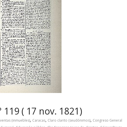
 119 ( 17 nov. 1821)
,
,
,
 ventas (inmuebles)
Caracas
Claro clarito (seudónimos)
Congreso General
,
,
,
,
,