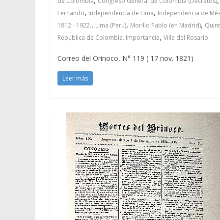
de Colombia
Congreso General de Colombia (Decretos)
,
,
Fernando
Independencia de Lima
Independencia de Méx
,
,
,
1812 - 1922.
Lima (Perú)
Morillo Pablo (en Madrid)
Quin
,
República de Colombia. Importancia
Villa del Rosario.
Correo del Orinoco, N° 119 ( 17 nov. 1821)
Leer más