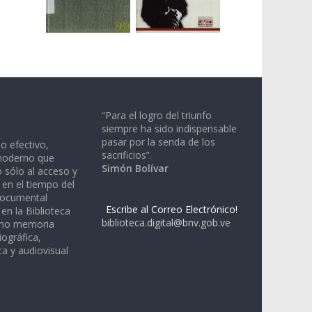
“Para el logro del triunfo
siempre ha sido indispensable
pasar por la senda de los
io efectivo,
sacrificios”.
moderno que
Simón Bolívar
 sólo al acceso y
 en el tiempo del
documental
Escribe al Correo Electrónico!
en la Biblioteca
biblioteca.digital@bnv.gob.ve
omo memoria
iográfica,
a y audiovisual