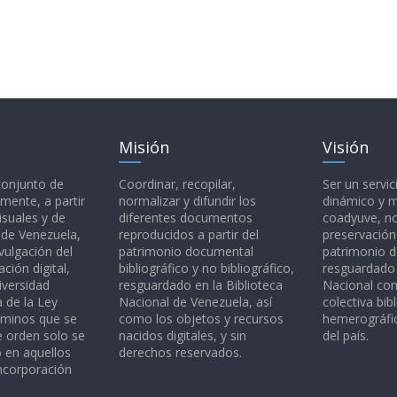
Misión
Visión
 conjunto de
Coordinar, recopilar,
Ser un servic
mente, a partir
normalizar y difundir los
dinámico y 
isuales y de
diferentes documentos
coadyuve, no
l de Venezuela,
reproducidos a partir del
preservación
vulgación del
patrimonio documental
patrimonio 
ción digital,
bibliográfico y no bibliográfico,
resguardado 
iversidad
resguardado en la Biblioteca
Nacional c
a de la Ley
Nacional de Venezuela, así
colectiva bibl
rminos que se
como los objetos y recursos
hemerográfic
e orden solo se
nacidos digitales, y sin
del país.
o en aquellos
derechos reservados.
ncorporación