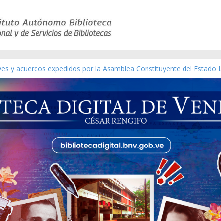
eyes y acuerdos expedidos por la Asamblea Constituyente del Estado 
aterial gráfico]
chez [material gráfico]
de la República de Venezuela año CXXXIII Mes V, Caracas 09 de marzo
ico de obras de Modesta Bor