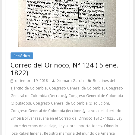
Periódico
Correo del Orinoco, N° 124 ( 5 ene.
1822)
diciembre 19, 2018
Xiomara García
Boletines del
,
,
ejército de Colombia
Congreso General de Colombia
Congreso
,
General de Colombia (Decretos)
Congreso General de Colombia
,
,
(Diputados)
Congreso General de Colombia (Disolución)
,
Congreso General de Colombia (lecciones)
La voz del Libertador
,
Simón Bolívar resuena en el Correo del Orinoco 1812 - 1922.
Ley
,
,
sobre derechos de anclaje
Ley sobre importaciones
Olmedo
,
José Rafael Jimena
Registro memoria del mundo de América