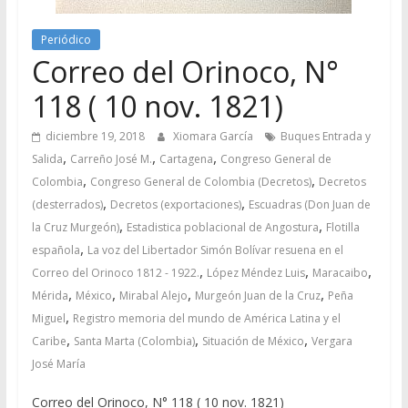
Periódico
Correo del Orinoco, N°
118 ( 10 nov. 1821)
diciembre 19, 2018
Xiomara García
Buques Entrada y
,
,
,
Salida
Carreño José M.
Cartagena
Congreso General de
,
,
Colombia
Congreso General de Colombia (Decretos)
Decretos
,
,
(desterrados)
Decretos (exportaciones)
Escuadras (Don Juan de
,
,
la Cruz Murgeón)
Estadistica poblacional de Angostura
Flotilla
,
española
La voz del Libertador Simón Bolívar resuena en el
,
,
,
Correo del Orinoco 1812 - 1922.
López Méndez Luis
Maracaibo
,
,
,
,
Mérida
México
Mirabal Alejo
Murgeón Juan de la Cruz
Peña
,
Miguel
Registro memoria del mundo de América Latina y el
,
,
,
Caribe
Santa Marta (Colombia)
Situación de México
Vergara
José María
Correo del Orinoco, N° 118 ( 10 nov. 1821)