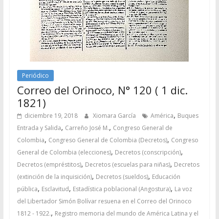
Periódico
Correo del Orinoco, N° 120 ( 1 dic.
1821)
,
diciembre 19, 2018
Xiomara García
América
Buques
,
,
Entrada y Salida
Carreño José M.
Congreso General de
,
,
Colombia
Congreso General de Colombia (Decretos)
Congreso
,
,
General de Colombia (elecciones)
Decretos (conscripción)
,
,
Decretos (empréstitos)
Decretos (escuelas para niñas)
Decretos
,
,
(extinción de la inquisición)
Decretos (sueldos)
Educación
,
,
,
pública
Esclavitud
Estadística poblacional (Angostura)
La voz
del Libertador Simón Bolívar resuena en el Correo del Orinoco
,
1812 - 1922.
Registro memoria del mundo de América Latina y el