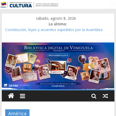
sábado, agosto 8, 2026
Lo último:
Catálogo temático de obras de Modesta Bor
Constitución, leyes y acuerdos expedidos por la Asamblea
Constituyente del Estado Lara en 1881.
Una Parálisis [material gráfico]
Modesta Bor Sánchez [material gráfico]
Gaceta Oficial de la República de Venezuela año CXXXIII Mes V,
Caracas 09 de marzo de 2006 N° 38.394
América