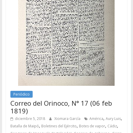
Periódico
Correo del Orinoco, N° 17 (06 feb
1819)
,
,
diciembre 5, 2018
Xiomara García
América
Aury Luis
,
,
,
,
Batalla de Maipó
Boletines del Ejército
Botes de vapor
Cádiz
,
,