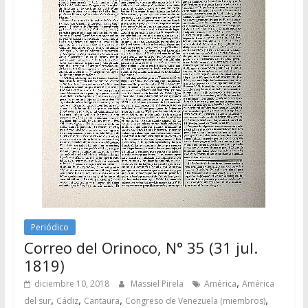
Periódico
Correo del Orinoco, N° 35 (31 jul.
1819)
,
diciembre 10, 2018
Massiel Pirela
América
América
,
,
,
,
del sur
Cádiz
Cantaura
Congreso de Venezuela (miembros)