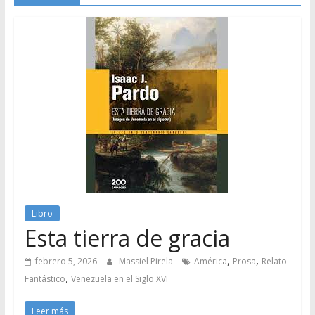
Libro
Esta tierra de gracia
,
,
febrero 5, 2026
Massiel Pirela
América
Prosa
Relato
,
Fantástico
Venezuela en el Siglo XVI
Leer más