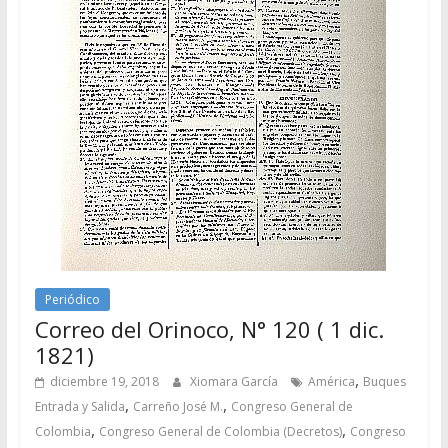
Periódico
Correo del Orinoco, N° 120 ( 1 dic.
1821)
,
diciembre 19, 2018
Xiomara García
América
Buques
,
,
Entrada y Salida
Carreño José M.
Congreso General de
,
,
Colombia
Congreso General de Colombia (Decretos)
Congreso