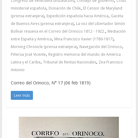
Congreso de Venezuela (Instalación)
Consejo de gobierno
Crisis
,
,
ministerial española
Donación de Chile
El Censor de Maryland
,
,
(prensa extranjera)
Expedición española hacia América
Gaceta
,
de Buenos Aires (prensa extranjera)
La voz del Libertador Simón
,
Bolívar resuena en el Correo del Orinoco 1812 - 1922.
Mediación
,
,
entre España y América
Mina Francisco Xavier (1789-1817)
,
,
Morning Chronicle (prensa extranjera)
Navegación del Orinoco
,
Piñerúa José Vicente
Registro memoria del mundo de América
,
,
Latina y el Caribe
Tribunal de Rentas Nacionales
Zea Francisco
Antonio
Correo del Orinoco, N° 17 (06 feb 1819)
Leer más