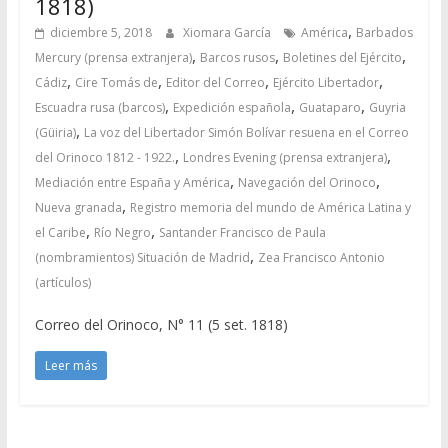
1818)
,
diciembre 5, 2018
Xiomara García
América
Barbados
,
,
,
Mercury (prensa extranjera)
Barcos rusos
Boletines del Ejército
,
,
,
,
Cádiz
Cire Tomás de
Editor del Correo
Ejército Libertador
,
,
,
Escuadra rusa (barcos)
Expedición española
Guataparo
Guyria
,
(Güiria)
La voz del Libertador Simón Bolívar resuena en el Correo
,
,
del Orinoco 1812 - 1922.
Londres Evening (prensa extranjera)
,
,
Mediación entre España y América
Navegación del Orinoco
,
Nueva granada
Registro memoria del mundo de América Latina y
,
,
el Caribe
Río Negro
Santander Francisco de Paula
,
(nombramientos) Situación de Madrid
Zea Francisco Antonio
(artículos)
Correo del Orinoco, N° 11 (5 set. 1818)
Leer más