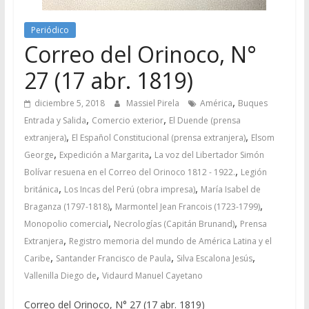
Periódico
Correo del Orinoco, N°
27 (17 abr. 1819)
,
diciembre 5, 2018
Massiel Pirela
América
Buques
,
,
Entrada y Salida
Comercio exterior
El Duende (prensa
,
,
extranjera)
El Español Constitucional (prensa extranjera)
Elsom
,
,
George
Expedición a Margarita
La voz del Libertador Simón
,
Bolívar resuena en el Correo del Orinoco 1812 - 1922.
Legión
,
,
británica
Los Incas del Perú (obra impresa)
María Isabel de
,
,
Braganza (1797-1818)
Marmontel Jean Francois (1723-1799)
,
,
Monopolio comercial
Necrologías (Capitán Brunand)
Prensa
,
Extranjera
Registro memoria del mundo de América Latina y el
,
,
,
Caribe
Santander Francisco de Paula
Silva Escalona Jesús
,
Vallenilla Diego de
Vidaurd Manuel Cayetano
Correo del Orinoco, N° 27 (17 abr. 1819)