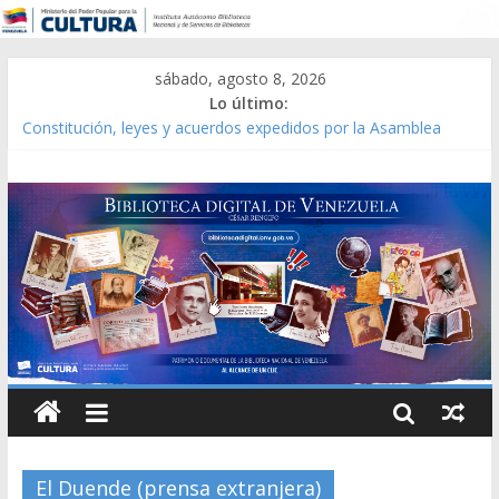
sábado, agosto 8, 2026
Lo último:
Constitución, leyes y acuerdos expedidos por la Asamblea
Constituyente del Estado Lara en 1881.
Una Parálisis [material gráfico]
Modesta Bor Sánchez [material gráfico]
Gaceta Oficial de la República de Venezuela año CXXXIII Mes V,
Caracas 09 de marzo de 2006 N° 38.394
Catálogo temático de obras de Modesta Bor
El Duende (prensa extranjera)