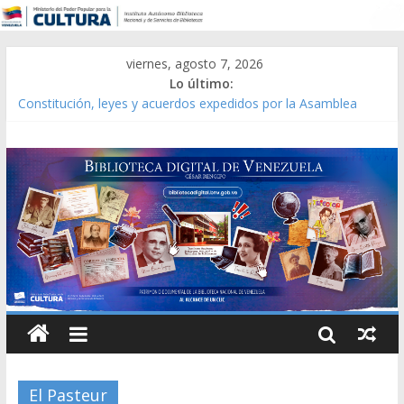
viernes, agosto 7, 2026
Lo último:
Constitución, leyes y acuerdos expedidos por la Asamblea
Constituyente del Estado Lara en 1881.
Una Parálisis [material gráfico]
Modesta Bor Sánchez [material gráfico]
Gaceta Oficial de la República de Venezuela año CXXXIII Mes V,
Caracas 09 de marzo de 2006 N° 38.394
Catálogo temático de obras de Modesta Bor
El Pasteur