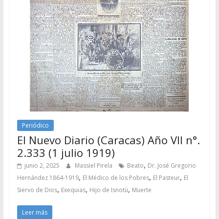
Periódico
El Nuevo Diario (Caracas) Año VII n°.
2.333 (1 julio 1919)
,
junio 2, 2025
Massiel Pirela
Beato
Dr. José Gregorio
,
,
,
Hernández 1864-1919
El Médico de los Pobres
El Pasteur
El
,
,
,
Siervo de Dios
Exequias
Hijo de Isnotú
Muerte
Leer más