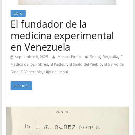
Libro
El fundador de la
medicina experimental
en Venezuela
,
,
septiembre 8, 2025
Massiel Pirela
Beato
Biografía
El
,
,
,
Médico de los Pobres
El Pasteur
El Santo del Pueblo
El Siervo de
,
,
Dios
El Venerable
Hijo de Isnotú
Leer más