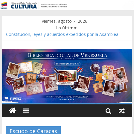
viernes, agosto 7, 2026
Lo último:
Constitución, leyes y acuerdos expedidos por la Asamblea
Constituyente del Estado Lara en 1881.
Una Parálisis [material gráfico]
Modesta Bor Sánchez [material gráfico]
Gaceta Oficial de la República de Venezuela año CXXXIII Mes V,
Caracas 09 de marzo de 2006 N° 38.394
Catálogo temático de obras de Modesta Bor
Escudo de Caracas