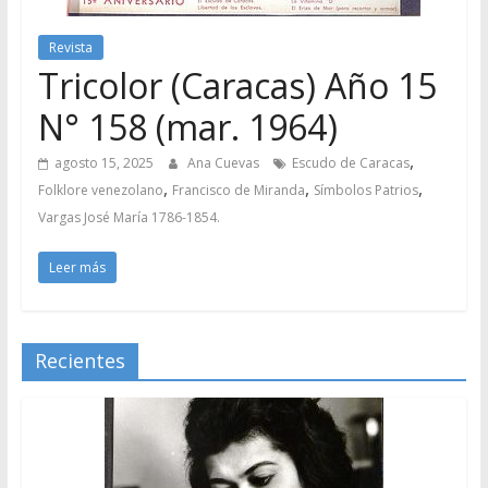
Revista
Tricolor (Caracas) Año 15
N° 158 (mar. 1964)
,
agosto 15, 2025
Ana Cuevas
Escudo de Caracas
,
,
,
Folklore venezolano
Francisco de Miranda
Símbolos Patrios
Vargas José María 1786-1854.
Leer más
Recientes