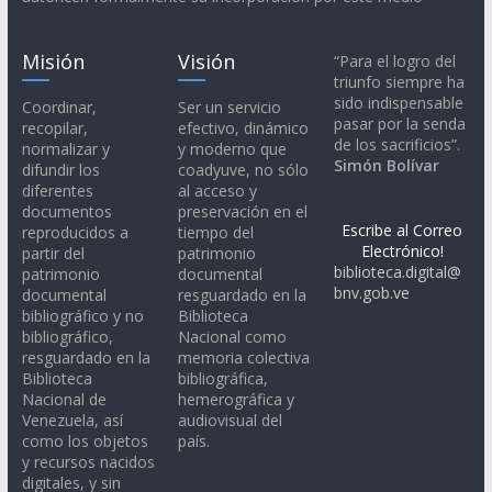
Misión
Visión
“Para el logro del
triunfo siempre ha
sido indispensable
Coordinar,
Ser un servicio
pasar por la senda
recopilar,
efectivo, dinámico
de los sacrificios”.
normalizar y
y moderno que
Simón Bolívar
difundir los
coadyuve, no sólo
diferentes
al acceso y
documentos
preservación en el
Escribe al Correo
reproducidos a
tiempo del
Electrónico!
partir del
patrimonio
biblioteca.digital@
patrimonio
documental
bnv.gob.ve
documental
resguardado en la
bibliográfico y no
Biblioteca
bibliográfico,
Nacional como
resguardado en la
memoria colectiva
Biblioteca
bibliográfica,
Nacional de
hemerográfica y
Venezuela, así
audiovisual del
como los objetos
país.
y recursos nacidos
digitales, y sin