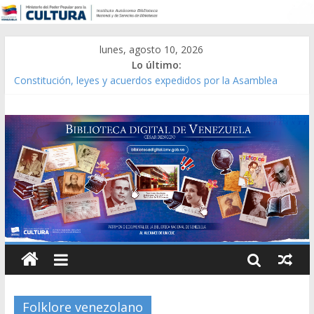
lunes, agosto 10, 2026
Lo último:
Constitución, leyes y acuerdos expedidos por la Asamblea
Constituyente del Estado Lara en 1881.
Una Parálisis [material gráfico]
Modesta Bor Sánchez [material gráfico]
Gaceta Oficial de la República de Venezuela año CXXXIII Mes V,
Caracas 09 de marzo de 2006 N° 38.394
Catálogo temático de obras de Modesta Bor
Folklore venezolano