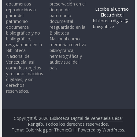
documentos
preservación en el
Escribe al Correo
reproducidos a
tiempo del
Electrónico!
partir del
patrimonio
biblioteca.digital@
patrimonio
documental
bnv.gob.ve
documental
resguardado en la
bibliográfico y no
Biblioteca
bibliográfico,
Nacional como
resguardado en la
memoria colectiva
Biblioteca
bibliográfica,
Nacional de
hemerográfica y
Venezuela, así
audiovisual del
como los objetos
país.
y recursos nacidos
digitales, y sin
derechos
reservados.
Copyright © 2026
Biblioteca Digital de Venezuela César
Rengifo
. Todos los derechos reservados.
Tema: ColorMag por
ThemeGrill
. Powered by
WordPress
.