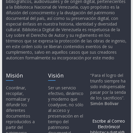
bibliográficos, audiovisuales y de origen digital, pertenecientes
a la Biblioteca Nacional de Venezuela, cuyo propósito es la
difusión del conocimiento y la divulgación del patrimonio
documental del país, así como su preservación digital, con
especial énfasis en nuestra historia, identidad y diversidad
cultural. Biblioteca Digital de Venezuela es respetuosa de la
Ley sobre el Derecho de Autor y su reglamento en los
términos que se expresa la protección de las obras de ingenio,
en este orden solo se liberan contenidos exentos de su
cumplimiento, salvo en aquellos casos que sus creadores
autoricen formalmente su incorporación por este medio
Misión
Visión
“Para el logro del
triunfo siempre ha
sido indispensable
Coordinar,
Ser un servicio
pasar por la senda
recopilar,
efectivo, dinámico
de los sacrificios”.
normalizar y
y moderno que
Simón Bolívar
difundir los
coadyuve, no sólo
diferentes
al acceso y
documentos
preservación en el
Escribe al Correo
reproducidos a
tiempo del
Electrónico!
partir del
patrimonio
biblioteca.digital@
patrimonio
documental