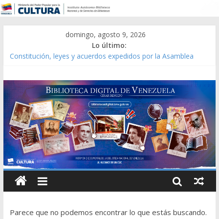
domingo, agosto 9, 2026
Lo último:
Constitución, leyes y acuerdos expedidos por la Asamblea
Constituyente del Estado Lara en 1881.
Una Parálisis [material gráfico]
Modesta Bor Sánchez [material gráfico]
Gaceta Oficial de la República de Venezuela año CXXXIII Mes V,
Caracas 09 de marzo de 2006 N° 38.394
Catálogo temático de obras de Modesta Bor
Parece que no podemos encontrar lo que estás buscando.