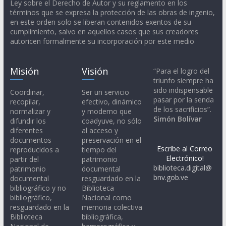
Ley sobre el Derecho de Autor y su reglamento en los
términos que se expresa la protección de las obras de ingenio,
en este orden solo se liberan contenidos exentos de su
cumplimiento, salvo en aquellos casos que sus creadores
autoricen formalmente su incorporación por este medio
Misión
Visión
“Para el logro del
triunfo siempre ha
sido indispensable
Coordinar,
Ser un servicio
pasar por la senda
recopilar,
efectivo, dinámico
de los sacrificios”.
normalizar y
y moderno que
Simón Bolívar
difundir los
coadyuve, no sólo
diferentes
al acceso y
documentos
preservación en el
Escribe al Correo
reproducidos a
tiempo del
Electrónico!
partir del
patrimonio
biblioteca.digital@
patrimonio
documental
bnv.gob.ve
documental
resguardado en la
bibliográfico y no
Biblioteca
bibliográfico,
Nacional como
resguardado en la
memoria colectiva
Biblioteca
bibliográfica,