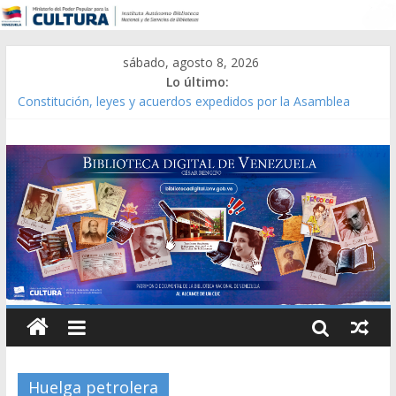
sábado, agosto 8, 2026
Lo último:
Constitución, leyes y acuerdos expedidos por la Asamblea
Constituyente del Estado Lara en 1881.
Una Parálisis [material gráfico]
Modesta Bor Sánchez [material gráfico]
Gaceta Oficial de la República de Venezuela año CXXXIII Mes V,
Caracas 09 de marzo de 2006 N° 38.394
Catálogo temático de obras de Modesta Bor
Huelga petrolera