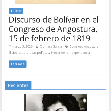
Folleto
Discurso de Bolívar en el
Congreso de Angostura,
15 de febrero de 1819
,
marzo 5, 2026
Xiomara García
Congreso Angostura
,
,
El Libertador
Ideas políticas
Prócer de la Independencia
Leer más
Recientes