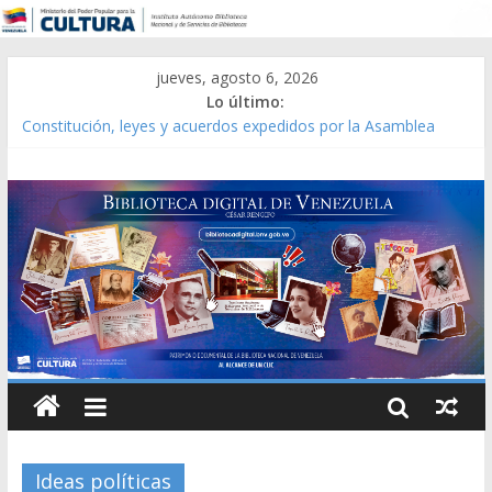
jueves, agosto 6, 2026
Lo último:
Constitución, leyes y acuerdos expedidos por la Asamblea
Constituyente del Estado Lara en 1881.
Una Parálisis [material gráfico]
Modesta Bor Sánchez [material gráfico]
Gaceta Oficial de la República de Venezuela año CXXXIII Mes V,
Caracas 09 de marzo de 2006 N° 38.394
Catálogo temático de obras de Modesta Bor
Ideas políticas