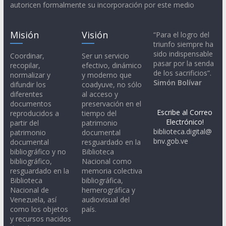
autoricen formalmente su incorporación por este medio
Misión
Visión
“Para el logro del
triunfo siempre ha
sido indispensable
Coordinar,
Ser un servicio
pasar por la senda
recopilar,
efectivo, dinámico
de los sacrificios”.
normalizar y
y moderno que
Simón Bolívar
difundir los
coadyuve, no sólo
diferentes
al acceso y
documentos
preservación en el
Escribe al Correo
reproducidos a
tiempo del
Electrónico!
partir del
patrimonio
biblioteca.digital@
patrimonio
documental
bnv.gob.ve
documental
resguardado en la
bibliográfico y no
Biblioteca
bibliográfico,
Nacional como
resguardado en la
memoria colectiva
Biblioteca
bibliográfica,
Nacional de
hemerográfica y
Venezuela, así
audiovisual del
como los objetos
país.
y recursos nacidos