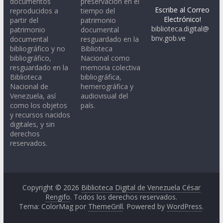
documentos
preservación en el
Escribe al Correo
reproducidos a
tiempo del
Electrónico!
partir del
patrimonio
biblioteca.digital@
patrimonio
documental
bnv.gob.ve
documental
resguardado en la
bibliográfico y no
Biblioteca
bibliográfico,
Nacional como
resguardado en la
memoria colectiva
Biblioteca
bibliográfica,
Nacional de
hemerográfica y
Venezuela, así
audiovisual del
como los objetos
país.
y recursos nacidos
digitales, y sin
derechos
reservados.
Copyright © 2026
Biblioteca Digital de Venezuela César
Rengifo
. Todos los derechos reservados.
Tema: ColorMag por
ThemeGrill
. Powered by
WordPress
.