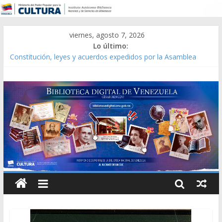
viernes, agosto 7, 2026
Lo último:
Constitución, leyes y acuerdos expedidos por la Asamblea
Constituyente del Estado Lara en 1881.
Una Parálisis [material gráfico]
Modesta Bor Sánchez [material gráfico]
Gaceta Oficial de la República de Venezuela año CXXXIII Mes V,
Caracas 09 de marzo de 2006 N° 38.394
Catálogo temático de obras de Modesta Bor