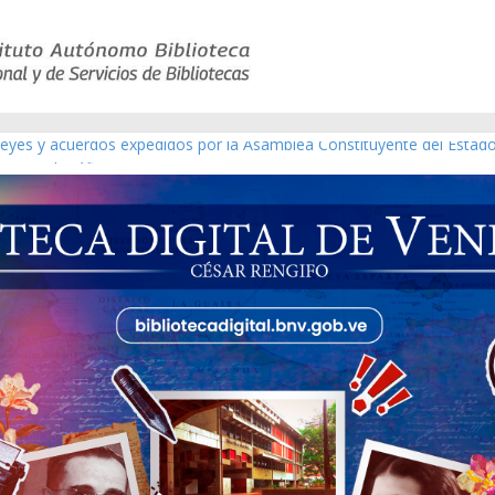
 leyes y acuerdos expedidos por la Asamblea Constituyente del Estad
[material gráfico]
ánchez [material gráfico]
l de la República de Venezuela año CXXXIII Mes V, Caracas 09 de mar
ático de obras de Modesta Bor