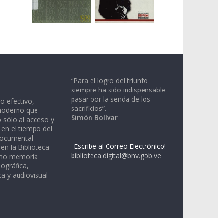
“Para el logro del triunfo
siempre ha sido indispensable
pasar por la senda de los
io efectivo,
sacrificios”.
moderno que
Simón Bolívar
 sólo al acceso y
 en el tiempo del
documental
Escribe al Correo Electrónico!
en la Biblioteca
biblioteca.digital@bnv.gob.ve
omo memoria
iográfica,
a y audiovisual