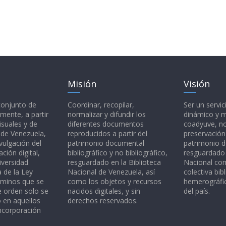
Misión
Visión
 conjunto de
Coordinar, recopilar,
Ser un servic
mente, a partir
normalizar y difundir los
dinámico y 
isuales y de
diferentes documentos
coadyuve, no
l de Venezuela,
reproducidos a partir del
preservación
vulgación del
patrimonio documental
patrimonio 
ción digital,
bibliográfico y no bibliográfico,
resguardado 
iversidad
resguardado en la Biblioteca
Nacional c
a de la Ley
Nacional de Venezuela, así
colectiva bibl
rminos que se
como los objetos y recursos
hemerográfic
e orden solo se
nacidos digitales, y sin
del país.
o en aquellos
derechos reservados.
ncorporación