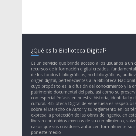
¿Qué es la Biblioteca Digital?
Es un servicio que brinda acceso a los usuarios a un
recursos de información digital creados, fundamental
de los fondos bibliográficos, no bibliográficos, audiov
origen digital, pertenecientes a la Biblioteca Naciona
cuyo propósito es la difusión del conocimiento y la di
patrimonio documental del país, así como su preserva
con especial énfasis en nuestra historia, identidad y d
cultural. Biblioteca Digital de Venezuela es respetuos
sobre el Derecho de Autor y su reglamento en los té
expresa la protección de las obras de ingenio, en est
liberan contenidos exentos de su cumplimiento, salv
casos que sus creadores autoricen formalmente su i
por este medio