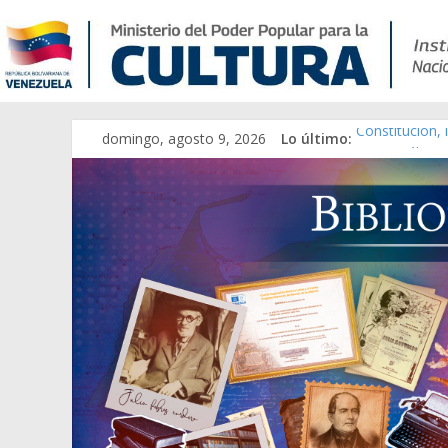
domingo, agosto 9, 2026
Lo último:
Constitución,
Una Parálisis 
Modesta Bor S
Gaceta Oficia
Catálogo tem