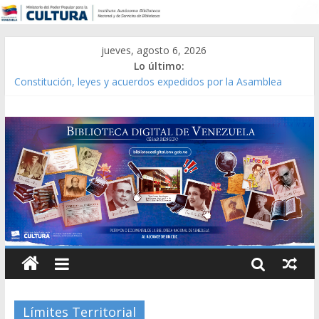
jueves, agosto 6, 2026
Lo último:
Constitución, leyes y acuerdos expedidos por la Asamblea
Constituyente del Estado Lara en 1881.
Una Parálisis [material gráfico]
Modesta Bor Sánchez [material gráfico]
Gaceta Oficial de la República de Venezuela año CXXXIII Mes V,
Caracas 09 de marzo de 2006 N° 38.394
Catálogo temático de obras de Modesta Bor
Límites Territorial