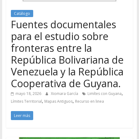
Catálogo
Fuentes documentales
para el estudio sobre
fronteras entre la
República Bolivariana de
Venezuela y la República
Cooperativa de Guyana.
,
mayo 18, 2026
Xiomara García
Limítes con Guyana
,
,
Límites Territorial
Mapas Antiguos
Recurso en linea
Leer más