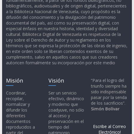
fundamentalmente, a partir de los fondos bibliográficos, no
bibliográficos, audiovisuales y de origen digital, pertenecientes
a la Biblioteca Nacional de Venezuela, cuyo propósito es la
difusión del conocimiento y la divulgación del patrimonio
documental del país, así como su preservación digital, con
especial énfasis en nuestra historia, identidad y diversidad
cultural. Biblioteca Digital de Venezuela es respetuosa de la
Ley sobre el Derecho de Autor y su reglamento en los
términos que se expresa la protección de las obras de ingenio,
en este orden solo se liberan contenidos exentos de su
cumplimiento, salvo en aquellos casos que sus creadores
autoricen formalmente su incorporación por este medio
Misión
Visión
“Para el logro del
triunfo siempre ha
sido indispensable
Coordinar,
Ser un servicio
pasar por la senda
recopilar,
efectivo, dinámico
de los sacrificios”.
normalizar y
y moderno que
Simón Bolívar
difundir los
coadyuve, no sólo
diferentes
al acceso y
documentos
preservación en el
Escribe al Correo
reproducidos a
tiempo del
Electrónico!
partir del
patrimonio