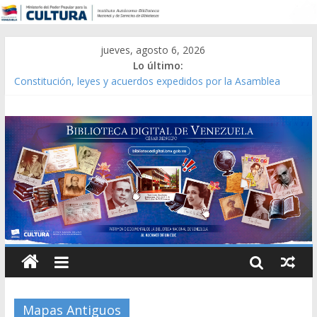
jueves, agosto 6, 2026
Lo último:
Constitución, leyes y acuerdos expedidos por la Asamblea
Constituyente del Estado Lara en 1881.
Una Parálisis [material gráfico]
Modesta Bor Sánchez [material gráfico]
Gaceta Oficial de la República de Venezuela año CXXXIII Mes V,
Caracas 09 de marzo de 2006 N° 38.394
Catálogo temático de obras de Modesta Bor
Mapas Antiguos