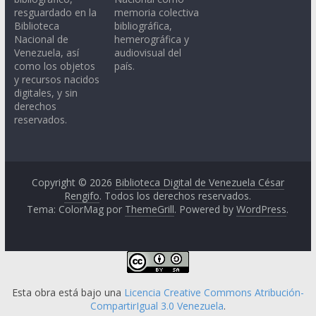
resguardado en la
memoria colectiva
Biblioteca
bibliográfica,
Nacional de
hemerográfica y
Venezuela, así
audiovisual del
como los objetos
país.
y recursos nacidos
digitales, y sin
derechos
reservados.
Copyright © 2026
Biblioteca Digital de Venezuela César
Rengifo
. Todos los derechos reservados.
Tema: ColorMag por
ThemeGrill
. Powered by
WordPress
.
Esta obra está bajo una
Licencia Creative Commons Atribución-
CompartirIgual 3.0 Venezuela
.