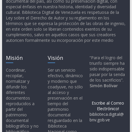
documental del país, así como su preservación digital, con
especial énfasis en nuestra historia, identidad y diversidad
cultural. Biblioteca Digital de Venezuela es respetuosa de la
Ley sobre el Derecho de Autor y su reglamento en los
términos que se expresa la protección de las obras de ingenio,
en este orden solo se liberan contenidos exentos de su
cumplimiento, salvo en aquellos casos que sus creadores
autoricen formalmente su incorporación por este medio
Misión
Visión
“Para el logro del
triunfo siempre ha
sido indispensable
Coordinar,
Ser un servicio
pasar por la senda
recopilar,
efectivo, dinámico
de los sacrificios”.
normalizar y
y moderno que
Simón Bolívar
difundir los
coadyuve, no sólo
diferentes
al acceso y
documentos
preservación en el
Escribe al Correo
reproducidos a
tiempo del
Electrónico!
partir del
patrimonio
biblioteca.digital@
patrimonio
documental
bnv.gob.ve
documental
resguardado en la
bibliográfico y no
Biblioteca
bibliográfico,
Nacional como