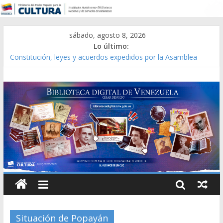
sábado, agosto 8, 2026
Lo último:
Constitución, leyes y acuerdos expedidos por la Asamblea
Constituyente del Estado Lara en 1881.
Una Parálisis [material gráfico]
Modesta Bor Sánchez [material gráfico]
Gaceta Oficial de la República de Venezuela año CXXXIII Mes V,
Caracas 09 de marzo de 2006 N° 38.394
Catálogo temático de obras de Modesta Bor
Situación de Popayán