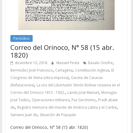
Periódico
Correo del Orinoco, N° 58 (15 abr.
1820)
,
diciembre 10, 2018
Massiel Pirela
Basalo Onofre
,
,
,
Bermúdez José Francisco
Cartagena
Constitución inglesa
El
,
Congreso de Viena (obra impresa)
Gaceta de Caracas
,
(Refutaciones)
La voz del Libertador Simón Bolívar resuena en el
,
,
Correo del Orinoco 1812 - 1922.
Landa José Manuel
Monagas
,
,
,
José Tadeo
Operaciones militares
Paz Gerónimo
Pradt abate
,
,
de
Registro memoria del mundo de América Latina y el Caribe
,
Samano Juan de
Situación de Popayán
Correo del Orinoco, N° 58 (15 abr. 1820)