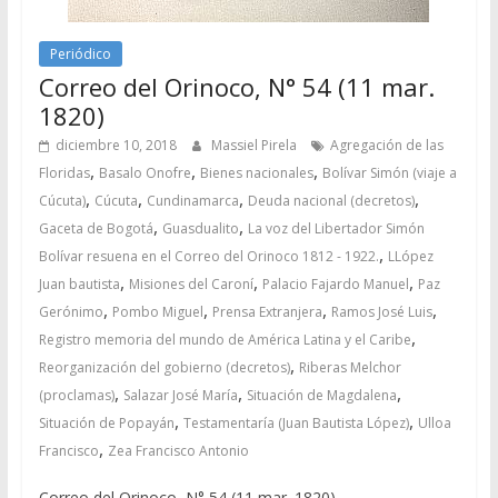
Periódico
Correo del Orinoco, N° 54 (11 mar.
1820)
diciembre 10, 2018
Massiel Pirela
Agregación de las
,
,
,
Floridas
Basalo Onofre
Bienes nacionales
Bolívar Simón (viaje a
,
,
,
,
Cúcuta)
Cúcuta
Cundinamarca
Deuda nacional (decretos)
,
,
Gaceta de Bogotá
Guasdualito
La voz del Libertador Simón
,
Bolívar resuena en el Correo del Orinoco 1812 - 1922.
LLópez
,
,
,
Juan bautista
Misiones del Caroní
Palacio Fajardo Manuel
Paz
,
,
,
,
Gerónimo
Pombo Miguel
Prensa Extranjera
Ramos José Luis
,
Registro memoria del mundo de América Latina y el Caribe
,
Reorganización del gobierno (decretos)
Riberas Melchor
,
,
,
(proclamas)
Salazar José María
Situación de Magdalena
,
,
Situación de Popayán
Testamentaría (Juan Bautista López)
Ulloa
,
Francisco
Zea Francisco Antonio
Correo del Orinoco, N° 54 (11 mar. 1820)