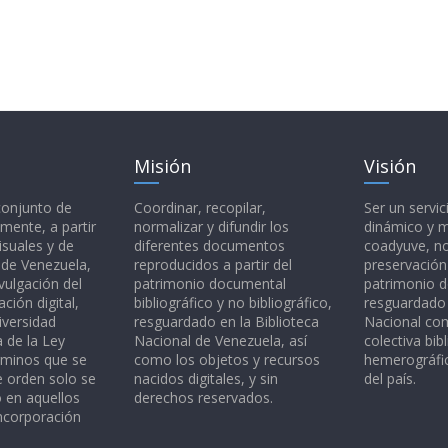
Misión
Visión
 conjunto de
Coordinar, recopilar,
Ser un servic
mente, a partir
normalizar y difundir los
dinámico y 
isuales y de
diferentes documentos
coadyuve, no
l de Venezuela,
reproducidos a partir del
preservación
vulgación del
patrimonio documental
patrimonio 
ción digital,
bibliográfico y no bibliográfico,
resguardado 
iversidad
resguardado en la Biblioteca
Nacional c
a de la Ley
Nacional de Venezuela, así
colectiva bibl
rminos que se
como los objetos y recursos
hemerográfic
e orden solo se
nacidos digitales, y sin
del país.
o en aquellos
derechos reservados.
ncorporación