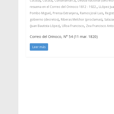
Cúcuta)
Cúcuta
Cundinamarca
Deuda nacional (decreto
,
resuena en el Correo del Orinoco 1812 - 1922.
LLópez Jua
,
,
,
Pombo Miguel
Prensa Extranjera
Ramos José Luis
Regis
,
,
gobierno (decretos)
Riberas Melchor (proclamas)
Salaza
,
,
(Juan Bautista López)
Ulloa Francisco
Zea Francisco Anto
Correo del Orinoco, N° 54 (11 mar. 1820)
Leer más