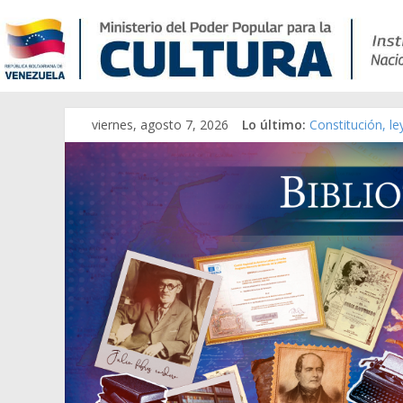
Catálogo temát
viernes, agosto 7, 2026
Lo último:
Constitución, l
Una Parálisis [m
Modesta Bor Sán
Gaceta Oficial 