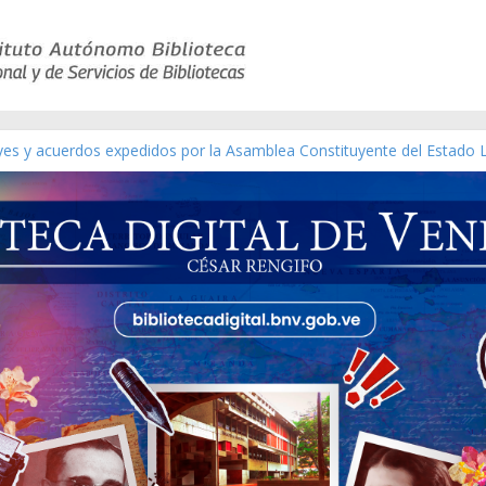
ico de obras de Modesta Bor
eyes y acuerdos expedidos por la Asamblea Constituyente del Estado 
aterial gráfico]
chez [material gráfico]
de la República de Venezuela año CXXXIII Mes V, Caracas 09 de marzo