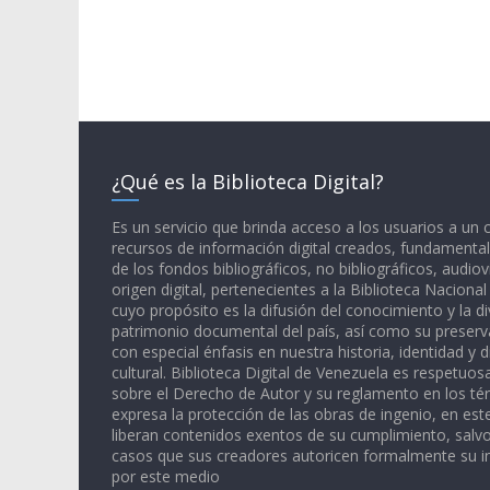
¿Qué es la Biblioteca Digital?
Es un servicio que brinda acceso a los usuarios a un
recursos de información digital creados, fundamental
de los fondos bibliográficos, no bibliográficos, audiov
origen digital, pertenecientes a la Biblioteca Naciona
cuyo propósito es la difusión del conocimiento y la di
patrimonio documental del país, así como su preserva
con especial énfasis en nuestra historia, identidad y d
cultural. Biblioteca Digital de Venezuela es respetuos
sobre el Derecho de Autor y su reglamento en los té
expresa la protección de las obras de ingenio, en est
liberan contenidos exentos de su cumplimiento, salv
casos que sus creadores autoricen formalmente su i
por este medio