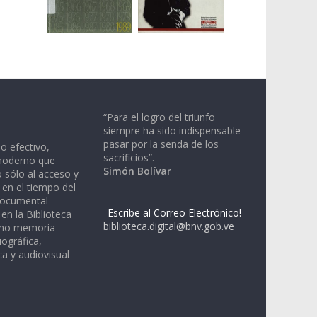
“Para el logro del triunfo
siempre ha sido indispensable
pasar por la senda de los
io efectivo,
sacrificios”.
moderno que
Simón Bolívar
 sólo al acceso y
 en el tiempo del
documental
Escribe al Correo Electrónico!
en la Biblioteca
biblioteca.digital@bnv.gob.ve
omo memoria
iográfica,
a y audiovisual