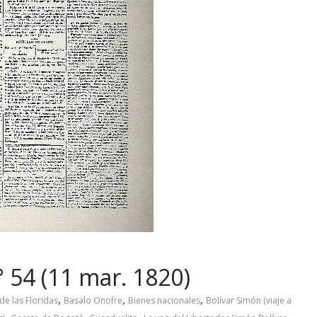
 54 (11 mar. 1820)
,
,
,
de las Floridas
Basalo Onofre
Bienes nacionales
Bolívar Simón (viaje a
,
,
,