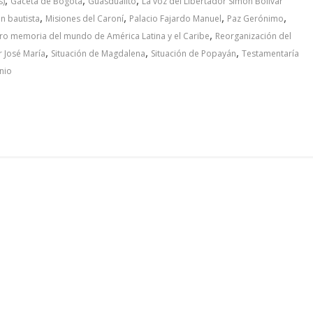
s)
Gaceta de Bogotá
Guasdualito
La voz del Libertador Simón Bolívar
,
,
,
,
n bautista
Misiones del Caroní
Palacio Fajardo Manuel
Paz Gerónimo
,
tro memoria del mundo de América Latina y el Caribe
Reorganización del
,
,
,
r José María
Situación de Magdalena
Situación de Popayán
Testamentaría
nio