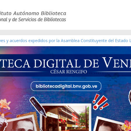
eyes y acuerdos expedidos por la Asamblea Constituyente del Estado 
aterial gráfico]
chez [material gráfico]
de la República de Venezuela año CXXXIII Mes V, Caracas 09 de marzo
ico de obras de Modesta Bor