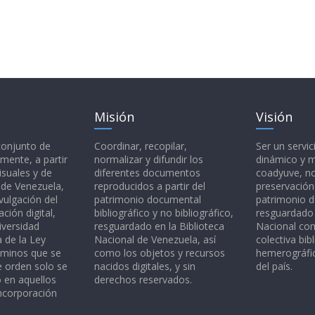
Misión
Visión
 conjunto de
Coordinar, recopilar,
Ser un servic
mente, a partir
normalizar y difundir los
dinámico y 
isuales y de
diferentes documentos
coadyuve, no
l de Venezuela,
reproducidos a partir del
preservación
vulgación del
patrimonio documental
patrimonio 
ción digital,
bibliográfico y no bibliográfico,
resguardado 
iversidad
resguardado en la Biblioteca
Nacional c
a de la Ley
Nacional de Venezuela, así
colectiva bibl
rminos que se
como los objetos y recursos
hemerográfic
e orden solo se
nacidos digitales, y sin
del país.
o en aquellos
derechos reservados.
ncorporación