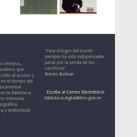
“Para el logro del triunfo
siempre ha sido indispensable
pasar por la senda de los
io efectivo,
sacrificios”.
moderno que
Simón Bolívar
 sólo al acceso y
 en el tiempo del
documental
Escribe al Correo Electrónico!
en la Biblioteca
biblioteca.digital@bnv.gob.ve
omo memoria
iográfica,
a y audiovisual