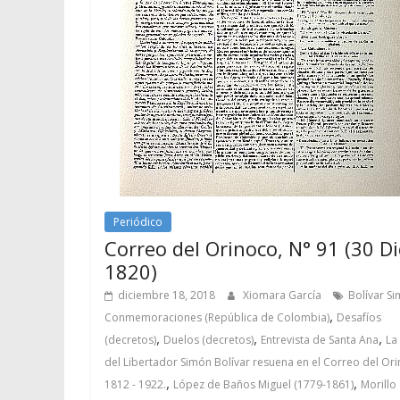
Periódico
Correo del Orinoco, N° 91 (30 Di
1820)
diciembre 18, 2018
Xiomara García
Bolívar S
,
Conmemoraciones (República de Colombia)
Desafíos
,
,
,
(decretos)
Duelos (decretos)
Entrevista de Santa Ana
La
del Libertador Simón Bolívar resuena en el Correo del Or
,
,
1812 - 1922.
López de Baños Miguel (1779-1861)
Morillo