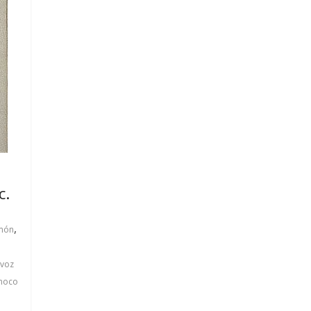
c.
,
imón
 voz
inoco