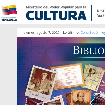
viernes, agosto 7, 2026
Lo último:
Constitución, l
Una Parálisis [m
Modesta Bor Sán
Gaceta Oficial 
Catálogo temát