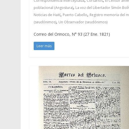
Correspondencia interceptada
Corsarios
El Censor amer
,
poblacional (Angostura)
La voz del Libertador Simón Bolí
,
,
Noticias de Haití
Puerto Cabello
Registro memoria del m
,
(seudónimos)
Un Observador (seudónimos)
Correo del Orinoco, N° 93 (27 Ene. 1821)
Leer más