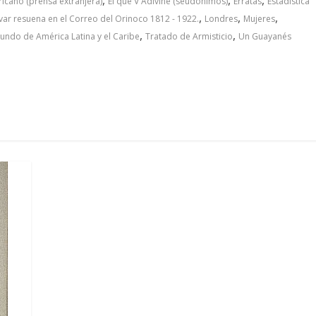
icano (prensa extranjera)
El que V Adivine (seudónimos)
Erratas
Estadística
,
,
,
var resuena en el Correo del Orinoco 1812 - 1922.
Londres
Mujeres
,
,
undo de América Latina y el Caribe
Tratado de Armisticio
Un Guayanés