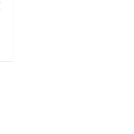
l
fael