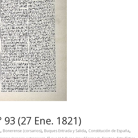
 93 (27 Ene. 1821)
,
,
,
,
o
Bonerense (corsarios)
Buques Entrada y Salida
Constitución de España
,
,
,