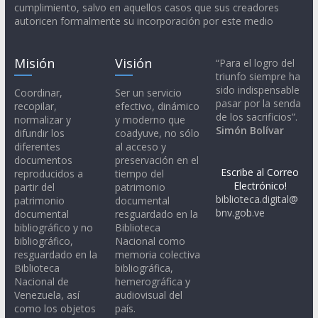
cumplimiento, salvo en aquellos casos que sus creadores
autoricen formalmente su incorporación por este medio
Misión
Visión
“Para el logro del
triunfo siempre ha
sido indispensable
Coordinar,
Ser un servicio
pasar por la senda
recopilar,
efectivo, dinámico
de los sacrificios”.
normalizar y
y moderno que
Simón Bolívar
difundir los
coadyuve, no sólo
diferentes
al acceso y
documentos
preservación en el
Escribe al Correo
reproducidos a
tiempo del
Electrónico!
partir del
patrimonio
biblioteca.digital@
patrimonio
documental
bnv.gob.ve
documental
resguardado en la
bibliográfico y no
Biblioteca
bibliográfico,
Nacional como
resguardado en la
memoria colectiva
Biblioteca
bibliográfica,
Nacional de
hemerográfica y
Venezuela, así
audiovisual del
como los objetos
país.