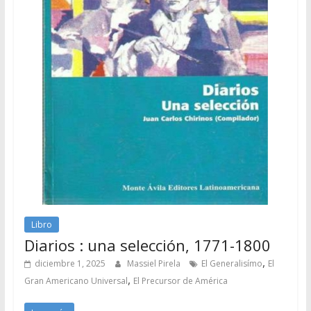
Libro
Diarios : una selección, 1771-1800
,
diciembre 1, 2025
Massiel Pirela
El Generalisímo
El
,
Gran Americano Universal
El Precursor de América