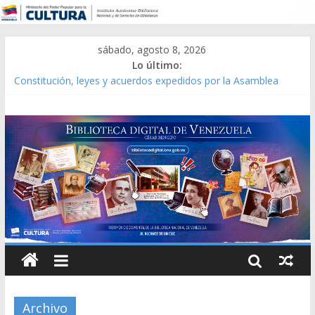
sábado, agosto 8, 2026
Lo último:
Catálogo temático de obras de Modesta Bor
Constitución, leyes y acuerdos expedidos por la Asamblea
Constituyente del Estado Lara en 1881.
Una Parálisis [material gráfico]
Modesta Bor Sánchez [material gráfico]
Gaceta Oficial de la República de Venezuela año CXXXIII Mes V,
Caracas 09 de marzo de 2006 N° 38.394
Archivo