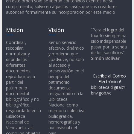
en este orden solo se liberan contenidos exentos de su
cumplimiento, salvo en aquellos casos que sus creadores
autoricen formalmente su incorporación por este medio
Misión
Visión
“Para el logro del
triunfo siempre ha
sido indispensable
Coordinar,
Ser un servicio
pasar por la senda
recopilar,
efectivo, dinámico
de los sacrificios”.
normalizar y
y moderno que
Simón Bolívar
difundir los
coadyuve, no sólo
diferentes
al acceso y
documentos
preservación en el
Escribe al Correo
reproducidos a
tiempo del
Electrónico!
partir del
patrimonio
biblioteca.digital@
patrimonio
documental
bnv.gob.ve
documental
resguardado en la
bibliográfico y no
Biblioteca
bibliográfico,
Nacional como
resguardado en la
memoria colectiva
Biblioteca
bibliográfica,
Nacional de
hemerográfica y
Venezuela, así
audiovisual del
como los objetos
país.