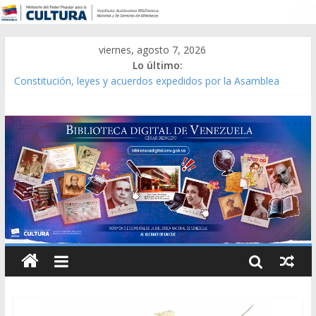
viernes, agosto 7, 2026
Lo último:
Constitución, leyes y acuerdos expedidos por la Asamblea
Constituyente del Estado Lara en 1881.
Una Parálisis [material gráfico]
Modesta Bor Sánchez [material gráfico]
Gaceta Oficial de la República de Venezuela año CXXXIII Mes V,
Caracas 09 de marzo de 2006 N° 38.394
Catálogo temático de obras de Modesta Bor