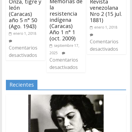
Memorias de
Onza, tigre y
Revista
la
león
venezolana
resistencia
(Caracas)
Nro 2 (15 jul.
indígena
año 5 n° 50
1881)
(Caracas)
(Ago. 1943)
enero 1, 2018
Año 1 n° 1
enero 1, 2018
(oct. 2009)
Comentarios
septiembre 17,
Comentarios
desactivados
2025
desactivados
Comentarios
desactivados
Recientes