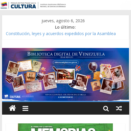
jueves, agosto 6, 2026
Lo último:
Constitución, leyes y acuerdos expedidos por la Asamblea
Constituyente del Estado Lara en 1881.
Una Parálisis [material gráfico]
Modesta Bor Sánchez [material gráfico]
Gaceta Oficial de la República de Venezuela año CXXXIII Mes V,
Caracas 09 de marzo de 2006 N° 38.394
Catálogo temático de obras de Modesta Bor