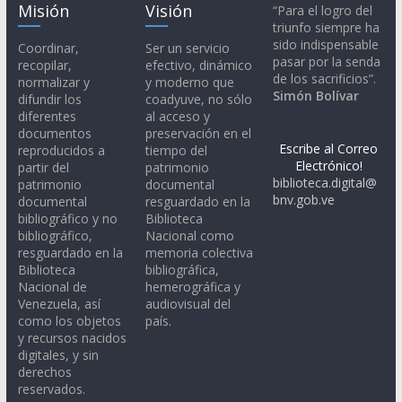
Misión
Visión
“Para el logro del
triunfo siempre ha
sido indispensable
Coordinar,
Ser un servicio
pasar por la senda
recopilar,
efectivo, dinámico
de los sacrificios”.
normalizar y
y moderno que
Simón Bolívar
difundir los
coadyuve, no sólo
diferentes
al acceso y
documentos
preservación en el
Escribe al Correo
reproducidos a
tiempo del
Electrónico!
partir del
patrimonio
biblioteca.digital@
patrimonio
documental
bnv.gob.ve
documental
resguardado en la
bibliográfico y no
Biblioteca
bibliográfico,
Nacional como
resguardado en la
memoria colectiva
Biblioteca
bibliográfica,
Nacional de
hemerográfica y
Venezuela, así
audiovisual del
como los objetos
país.
y recursos nacidos
digitales, y sin
derechos
reservados.