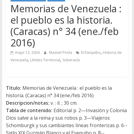
Memorias de Venezuela :
el pueblo es la historia.
(Caracas) n° 34 (ene./feb
2016)
,
mayo 12, 2026
Massiel Pirela
El Esequibo
Historia de
,
,
Venezuela
Límites Territorial
Soberanía
Título:
Memorias de Venezuela : el pueblo es la
historia. (Caracas) n° 34 (ene./feb 2016)
Descripcion/notas:
v. : il. ; 30 cm.
Tabla de contenido:
Editorial p. 2—Invasión y Colonia
Dios salve a la reina y sus robos p. 3—Viajeros
Schomburgk y sus cambiantes líneas fronterizas p. 6--
Siglo XIX Guzmán Blanco y el Esequibo p. 8--