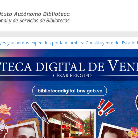
eyes y acuerdos expedidos por la Asamblea Constituyente del Estado 
aterial gráfico]
nchez [material gráfico]
de la República de Venezuela año CXXXIII Mes V, Caracas 09 de marz
ico de obras de Modesta Bor