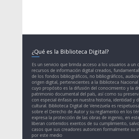
¿Qué es la Biblioteca Digital?
Es un servicio que brinda acceso a los usuarios a un
recursos de información digital creados, fundamental
de los fondos bibliográficos, no bibliográficos, audiov
origen digital, pertenecientes a la Biblioteca Naciona
cuyo propósito es la difusión del conocimiento y la di
patrimonio documental del país, así como su preserva
con especial énfasis en nuestra historia, identidad y d
cultural. Biblioteca Digital de Venezuela es respetuos
sobre el Derecho de Autor y su reglamento en los té
expresa la protección de las obras de ingenio, en est
liberan contenidos exentos de su cumplimiento, salv
casos que sus creadores autoricen formalmente su i
por este medio