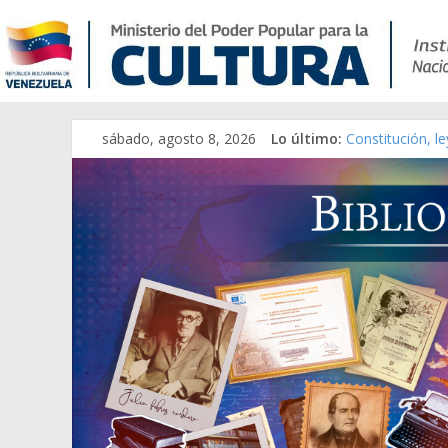
sábado, agosto 8, 2026
Lo último:
Constitución, l
Una Parálisis [m
Modesta Bor Sá
Gaceta Oficial 
Catálogo temát