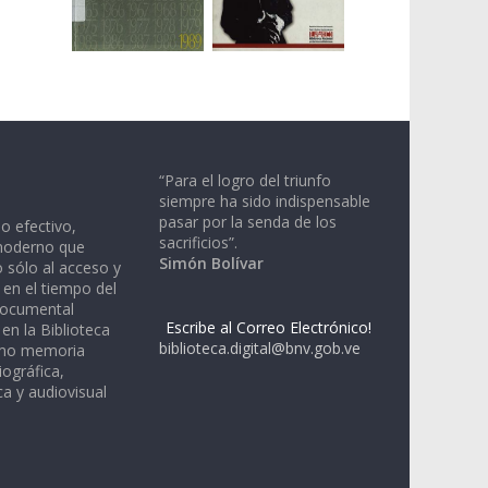
“Para el logro del triunfo
siempre ha sido indispensable
pasar por la senda de los
io efectivo,
sacrificios”.
moderno que
Simón Bolívar
 sólo al acceso y
 en el tiempo del
documental
Escribe al Correo Electrónico!
en la Biblioteca
biblioteca.digital@bnv.gob.ve
omo memoria
iográfica,
a y audiovisual