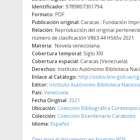
Identificador:
9789807301794.
Formato:
PDF
Publicación original:
Caracas : Fundación Impre
Relación:
Reproducción del original pertenecie
número de clasificación V863.44 H565v 2021
Materia:
Novela venezolana.
Cobertura temporal:
Siglo XXI
Cobertura espacial:
Caracas (Venezuela)
Derechos:
Instituto Autónomo Biblioteca Nacio
Enlace al Catálogo:
http://sisbiv.bnv.gob.ve/
Editor:
Instituto Autónomo Biblioteca Nacional
País:
Venezuela
Fecha Original:
2021
Ubicación:
Colección Bibliográfica Contempor
Colección:
Colección Bicentenario Carabobo
Idioma:
Español
Descarga el documento en formato PDF