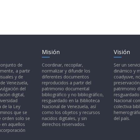
Misión
Visión
 conjunto de
Coordinar, recopilar,
Ser un servic
mente, a partir
normalizar y difundir los
dinámico y 
isuales y de
diferentes documentos
coadyuve, no
l de Venezuela,
reproducidos a partir del
preservación
vulgación del
patrimonio documental
patrimonio 
ción digital,
bibliográfico y no bibliográfico,
resguardado 
iversidad
resguardado en la Biblioteca
Nacional c
a de la Ley
Nacional de Venezuela, así
colectiva bibl
rminos que se
como los objetos y recursos
hemerográfic
e orden solo se
nacidos digitales, y sin
del país.
o en aquellos
derechos reservados.
ncorporación